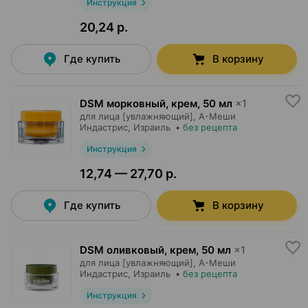
Инструкция
20,24 р.
Где купить
В корзину
DSM морковный, крем
,
50 мл
×
1
для лица [увлажняющий],
А-Меши
Индастрис
, Израиль
•
без рецепта
Инструкция
12,74 — 27,70 р.
Где купить
В корзину
DSM оливковый, крем
,
50 мл
×
1
для лица [увлажняющий],
А-Меши
Индастрис
, Израиль
•
без рецепта
Инструкция