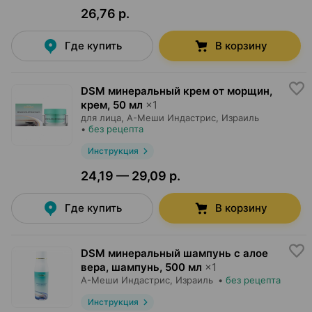
26,76 р.
Где купить
В корзину
DSM минеральный крем от морщин,
крем
,
50 мл
×
1
для лица,
А-Меши Индастрис
, Израиль
•
без рецепта
Инструкция
24,19 — 29,09 р.
Где купить
В корзину
DSM минеральный шампунь с алое
вера, шампунь
,
500 мл
×
1
А-Меши Индастрис
, Израиль
•
без рецепта
Инструкция