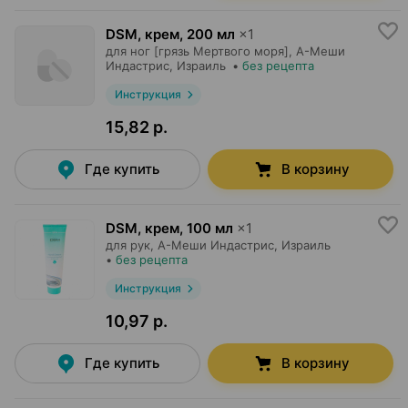
DSM, крем
,
200 мл
×
1
для ног [грязь Мертвого моря],
А-Меши
Индастрис
, Израиль
•
без рецепта
Инструкция
15,82 р.
Где купить
В корзину
DSM, крем
,
100 мл
×
1
для рук,
А-Меши Индастрис
, Израиль
•
без рецепта
Инструкция
10,97 р.
Где купить
В корзину