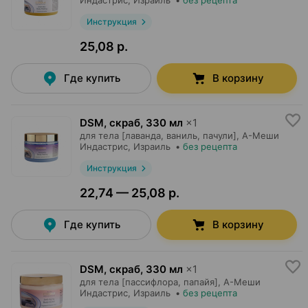
Индастрис
, Израиль
•
без рецепта
Инструкция
25,08 р.
Где купить
В корзину
DSM, скраб
,
330 мл
×
1
для тела [лаванда, ваниль, пачули],
А-Меши
Индастрис
, Израиль
•
без рецепта
Инструкция
22,74 — 25,08 р.
Где купить
В корзину
DSM, скраб
,
330 мл
×
1
для тела [пассифлора, папайя],
А-Меши
Индастрис
, Израиль
•
без рецепта