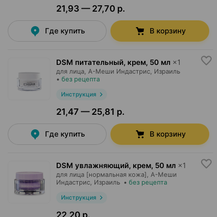
21,93 — 27,70 р.
Где купить
В корзину
DSM питательный, крем
,
50 мл
×
1
для лица,
А-Меши Индастрис
, Израиль
•
без рецепта
Инструкция
21,47 — 25,81 р.
Где купить
В корзину
DSM увлажняющий, крем
,
50 мл
×
1
для лица [нормальная кожа],
А-Меши
Индастрис
, Израиль
•
без рецепта
Инструкция
22,20 р.