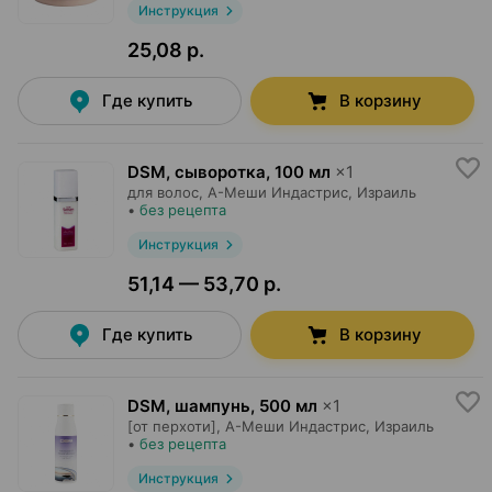
Инструкция
25,08 р.
Где купить
В корзину
DSM, сыворотка
,
100 мл
×
1
для волос,
А-Меши Индастрис
, Израиль
•
без рецепта
Инструкция
51,14 — 53,70 р.
Где купить
В корзину
DSM, шампунь
,
500 мл
×
1
[от перхоти],
А-Меши Индастрис
, Израиль
•
без рецепта
Инструкция