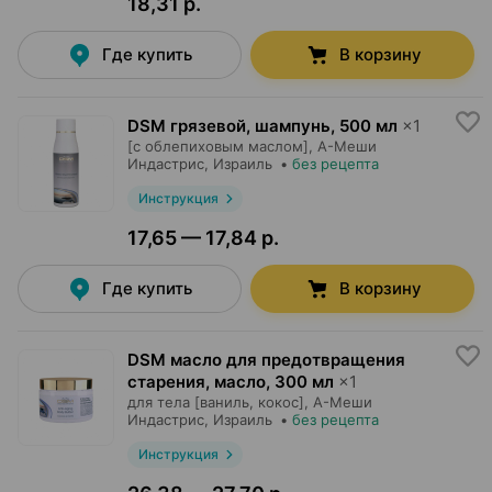
18,31 р.
Где купить
В корзину
DSM грязевой, шампунь
,
500 мл
×
1
[с облепиховым маслом],
А-Меши
Индастрис
, Израиль
•
без рецепта
Инструкция
17,65 — 17,84 р.
Где купить
В корзину
DSM масло для предотвращения
старения, масло
,
300 мл
×
1
для тела [ваниль, кокос],
А-Меши
Индастрис
, Израиль
•
без рецепта
Инструкция