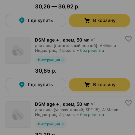
30,26 — 36,92 р.
Где купить
В корзину
DSM age + , крем
,
50 мл
×
1
для лица [питательный ночной],
А-Меши
Индастрис
, Израиль
•
без рецепта
Инструкция
30,85 р.
Где купить
В корзину
DSM age + , крем
,
50 мл
×
1
для лица [увлажняющий; SPF 15],
А-Меши
Индастрис
, Израиль
•
без рецепта
Инструкция
32,29 р.