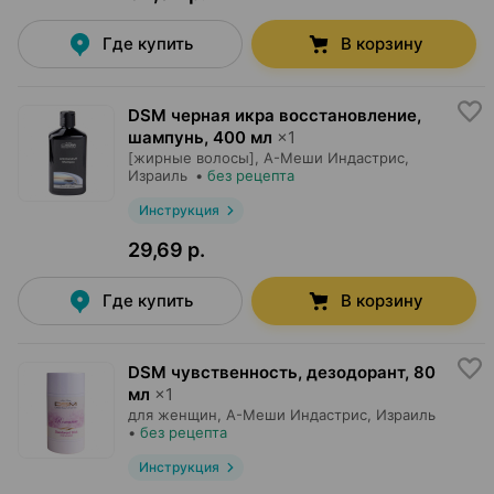
Где купить
В корзину
DSM черная икра восстановление,
шампунь
,
400 мл
×
1
[жирные волосы],
А-Меши Индастрис
,
Израиль
•
без рецепта
Инструкция
29,69 р.
Где купить
В корзину
DSM чувственность, дезодорант
,
80
мл
×
1
для женщин,
А-Меши Индастрис
, Израиль
•
без рецепта
Инструкция