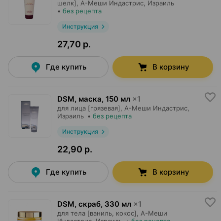
шелк],
А-Меши Индастрис
, Израиль
•
без рецепта
Инструкция
27,70 р.
Где купить
В корзину
DSM, маска
,
150 мл
×
1
для лица [грязевая],
А-Меши Индастрис
,
Израиль
•
без рецепта
Инструкция
22,90 р.
Где купить
В корзину
DSM, скраб
,
330 мл
×
1
для тела [ваниль, кокос],
А-Меши