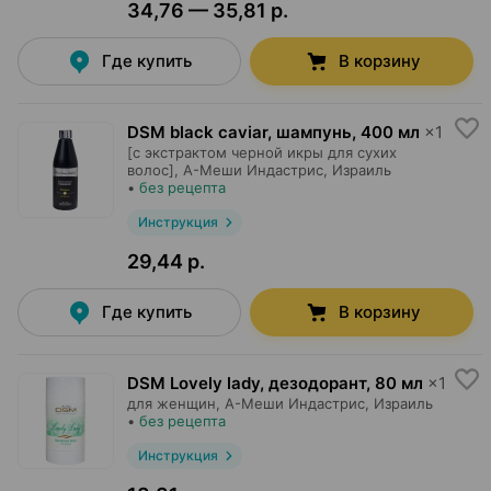
34,76 — 35,81 р.
Где купить
В корзину
DSM black caviar, шампунь
,
400 мл
×
1
[с экстрактом черной икры для сухих
волос],
А-Меши Индастрис
, Израиль
•
без рецепта
Инструкция
29,44 р.
Где купить
В корзину
DSM Lovely lady, дезодорант
,
80 мл
×
1
для женщин,
А-Меши Индастрис
, Израиль
•
без рецепта
Инструкция