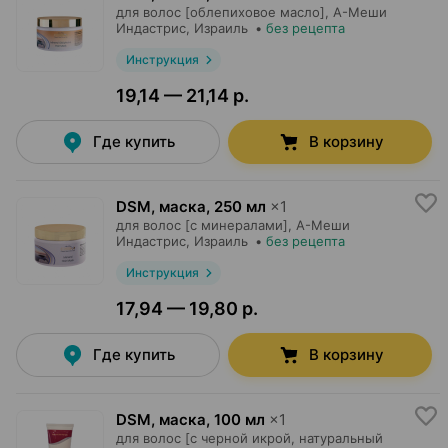
для волос [облепиховое масло],
А-Меши
Индастрис
, Израиль
•
без рецепта
Инструкция
19,14 — 21,14 р.
Где купить
В корзину
DSM, маска
,
250 мл
×
1
для волос [с минералами],
А-Меши
Индастрис
, Израиль
•
без рецепта
Инструкция
17,94 — 19,80 р.
Где купить
В корзину
DSM, маска
,
100 мл
×
1
для волос [с черной икрой, натуральный