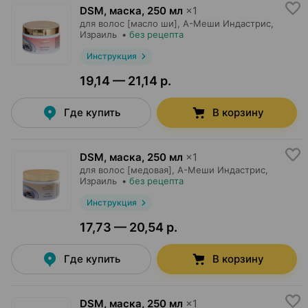
DSM, маска
,
250 мл
×
1
для волос [масло ши],
А-Меши Индастрис
,
Израиль
•
без рецепта
Инструкция
19,14 — 21,14 р.
Где купить
В корзину
DSM, маска
,
250 мл
×
1
для волос [медовая],
А-Меши Индастрис
,
Израиль
•
без рецепта
Инструкция
17,73 — 20,54 р.
Где купить
В корзину
DSM, маска
,
250 мл
×
1