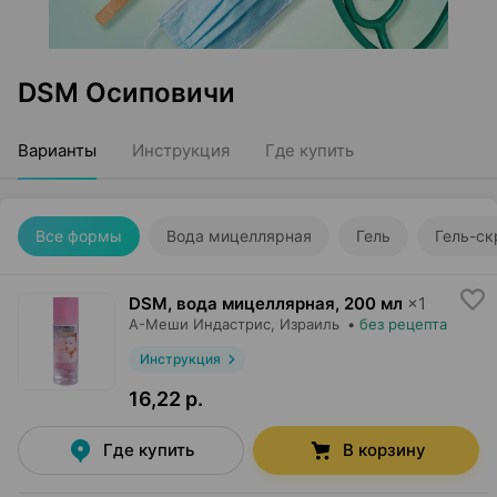
DSM Осиповичи
Варианты
Инструкция
Где купить
Все формы
Вода мицеллярная
Гель
Гель-ск
DSM, вода мицеллярная
,
200 мл
×
1
А-Меши Индастрис
, Израиль
•
без рецепта
Инструкция
16,22 р.
Где купить
В корзину