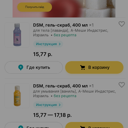
DSM, гель-скраб
,
400 мл
×
1
для тела [лаванда],
А-Меши Индастрис
,
Израиль
•
без рецепта
Инструкция
15,77 р.
Где купить
В корзину
DSM, гель-скраб
,
400 мл
×
1
для умывания [ваниль],
А-Меши Индастрис
,
Израиль
•
без рецепта
Инструкция
15,77 — 17,18 р.