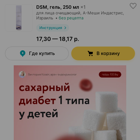
DSM, гель
,
250 мл
×
1
для лица очищающий,
А-Меши Индастрис
,
Израиль
•
без рецепта
Инструкция
17,30 — 18,17 р.
Где купить
В корзину