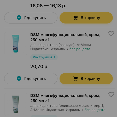
16,08 — 16,13 р.
Где купить
В корзину
DSM многофункциональный, крем
,
250 мл
×
1
для лица и тела [авокадо],
А-Меши
Индастрис
, Израиль
•
без рецепта
Инструкция
20,70 р.
Где купить
В корзину
DSM многофункциональный, крем
,
250 мл
×
1
для лица и тела [оливковое масло и мирт],
А-Меши Индастрис
, Израиль
•
без рецепта