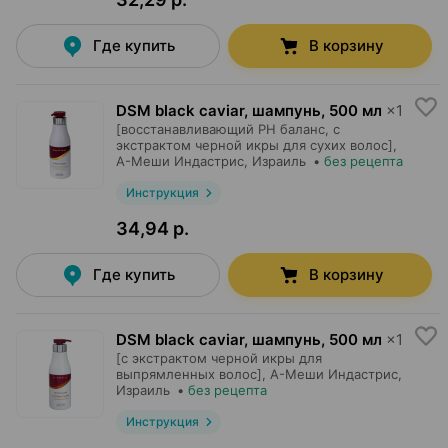
Где купить
В корзину
DSM black caviar, шампунь
,
500 мл
×
1
[восстанавливающий РН баланс, с
экстрактом черной икры для сухих волос],
А-Меши Индастрис
, Израиль
•
без рецепта
Инструкция
34,94 р.
Где купить
В корзину
DSM black caviar, шампунь
,
500 мл
×
1
[с экстрактом черной икры для
выпрямленных волос],
А-Меши Индастрис
,
Израиль
•
без рецепта
Инструкция