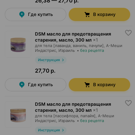
26,38 — 27,70 р.
Где купить
В корзину
DSM масло для предотвращения
старения, масло
,
300 мл
×
1
для тела [лаванда, ваниль, пачули],
А-Меши
Индастрис
, Израиль
•
без рецепта
Инструкция
27,70 р.
Где купить
В корзину
DSM масло для предотвращения
старения, масло
,
300 мл
×
1
для тела [пассифлора, папайя],
А-Меши
Индастрис
, Израиль
•
без рецепта
Инструкция