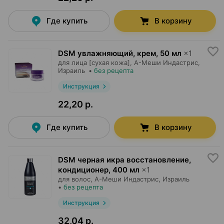
Где купить
В корзину
DSM увлажняющий, крем
,
50 мл
×
1
для лица [сухая кожа],
А-Меши Индастрис
,
Израиль
•
без рецепта
Инструкция
22,20 р.
Где купить
В корзину
DSM черная икра восстановление,
кондиционер
,
400 мл
×
1
для волос,
А-Меши Индастрис
, Израиль
•
без рецепта
Инструкция
32,04 р.