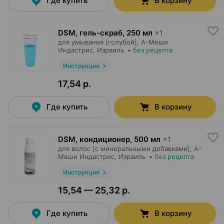
Где купить
В корзину
DSM, гель-скраб
,
250 мл
×
1
для умывания [голубой],
А-Меши
Индастрис
, Израиль
•
без рецепта
Инструкция
17,54 р.
Где купить
В корзину
DSM, кондиционер
,
500 мл
×
1
для волос [с минеральными добавками],
А-
Меши Индастрис
, Израиль
•
без рецепта
Инструкция
15,54 — 25,32 р.
Где купить
В корзину