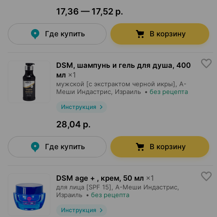
17,36 — 17,52 р.
Где купить
В корзину
DSM, шампунь и гель для душа
,
400
мл
×
1
мужской [с экстрактом черной икры],
А-
Меши Индастрис
, Израиль
•
без рецепта
Инструкция
28,04 р.
Где купить
В корзину
DSM age + , крем
,
50 мл
×
1
для лица [SPF 15],
А-Меши Индастрис
,
Израиль
•
без рецепта
Инструкция