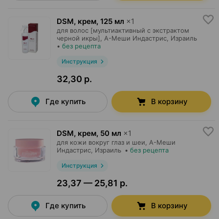
DSM, крем
,
125 мл
×
1
для волос [мультиактивный с экстрактом
черной икры],
А-Меши Индастрис
, Израиль
•
без рецепта
Инструкция
32,30 р.
Где купить
В корзину
DSM, крем
,
50 мл
×
1
для кожи вокруг глаз и шеи,
А-Меши
Индастрис
, Израиль
•
без рецепта
Инструкция
23,37 — 25,81 р.
Где купить
В корзину