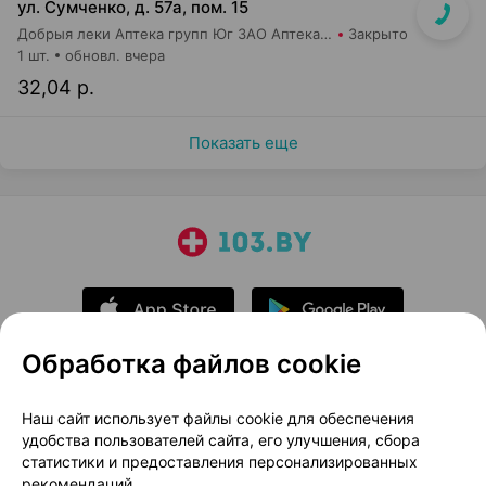
ул. Сумченко, д. 57а, пом. 15
Добрыя леки Аптека групп Юг ЗАО Аптека №81
Закрыто
1 шт.
обновл. вчера
32,04 р.
Показать еще
Обработка файлов cookie
О проекте
Новости проекта
Наш сайт использует файлы cookie для обеспечения
удобства пользователей сайта, его улучшения, сбора
Размещение рекламы
Медицинский маркетинг
статистики и предоставления персонализированных
Публичный договор
Доставка
рекомендаций.