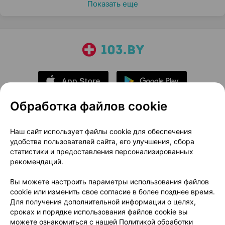
Показать еще
Обработка файлов cookie
О проекте
Новости проекта
Наш сайт использует файлы cookie для обеспечения
удобства пользователей сайта, его улучшения, сбора
Размещение рекламы
Медицинский маркетинг
статистики и предоставления персонализированных
Публичный договор
Доставка
рекомендаций.
Пользовательское соглашение
Вы можете настроить параметры использования файлов
Способы оплаты
Вакансии
Партнеры
cookie или изменить свое согласие в более позднее время.
Написать руководителю 103.by
Для получения дополнительной информации о целях,
сроках и порядке использования файлов cookie вы
Написать в поддержку
можете ознакомиться с нашей
Политикой обработки