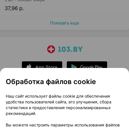
37,96 р.
Показать еще
Обработка файлов cookie
О проекте
Новости проекта
Наш сайт использует файлы cookie для обеспечения
удобства пользователей сайта, его улучшения, сбора
Размещение рекламы
Медицинский маркетинг
статистики и предоставления персонализированных
Публичный договор
Доставка
рекомендаций.
Пользовательское соглашение
Вы можете настроить параметры использования файлов
Способы оплаты
Вакансии
Партнеры