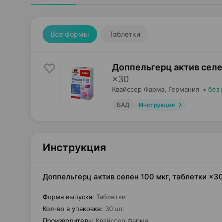
Все формы
Таблетки
Доппельгерц актив селе
×
30
Квайссер Фарма
, Германия
•
без
БАД
Инструкция
Инструкция
Доппельгерц актив селен 100 мкг, таблетки ×
Форма выпуска
:
Таблетки
Кол-во в упаковке
:
30 шт.
Производитель
:
Квайссер Фарма