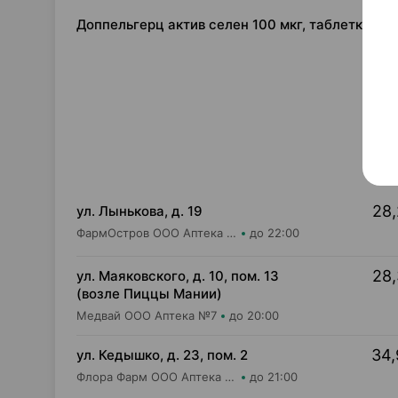
Доппельгерц актив селен 100 мкг, таблетки ×
28,
ул. Лынькова, д. 19
ФармОстров ООО Аптека №7 на Лынькова
до 22:00
28,
ул. Маяковского, д. 10, пом. 13
(возле Пиццы Мании)
Медвай ООО Аптека №7
до 20:00
34,
ул. Кедышко, д. 23, пом. 2
Флора Фарм ООО Аптека №21
до 21:00