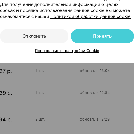
Для получения дополнительной информации о целях,
30, Квайссер Фарма Германия
сроках и порядке использования файлов cookie вы можете
ознакомиться с нашей
Политикой обработки файлов cookie
Отклонить
Принять
430
На карте
Персональные настройки Cookie
27 р.
1 шт.
обновл. в 13:04
39 р.
1 шт.
обновл. в 12:54
94 р.
2 шт.
обновл. в 12:29