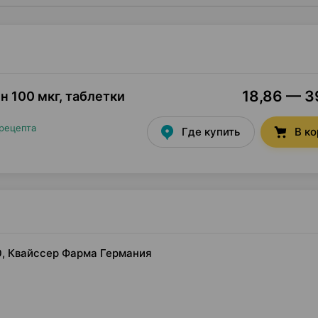
18,86 — 39
н 100 мкг, таблетки
 рецепта
Где купить
В к
30, Квайссер Фарма Германия