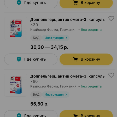
Где купить
В корзину
Доппельгерц актив омега-3, капсулы
×
30
Квайссер Фарма
, Германия
•
без рецепта
БАД
Инструкция
30,30 — 34,15 р.
Где купить
В корзину
Доппельгерц актив омега-3, капсулы
×
80
Квайссер Фарма
, Германия
•
без рецепта
БАД
Инструкция
55,50 р.
Где купить
В корзину