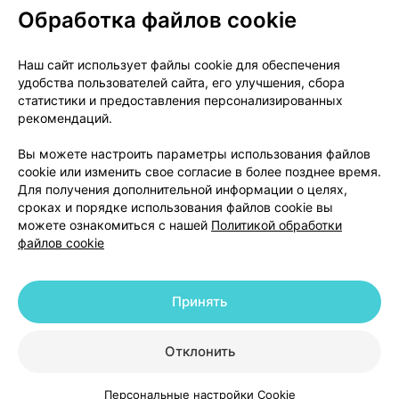
Обработка файлов cookie
О проекте
Новости проекта
Наш сайт использует файлы cookie для обеспечения
удобства пользователей сайта, его улучшения, сбора
Размещение рекламы
Медицинский маркетинг
статистики и предоставления персонализированных
Публичный договор
Доставка
рекомендаций.
Пользовательское соглашение
Вы можете настроить параметры использования файлов
Способы оплаты
Вакансии
Партнеры
cookie или изменить свое согласие в более позднее время.
Написать руководителю 103.by
Для получения дополнительной информации о целях,
сроках и порядке использования файлов cookie вы
Написать в поддержку
можете ознакомиться с нашей
Политикой обработки
Персональные настройки Cookie
файлов cookie
Обработка персональных данных
Принять
© 2026 ООО «Артокс Лаб», УНП 191700409 | 220012, Республика Беларусь,
г. Минск, улица Толбухина, 2, пом. 16 | help@103.by
|
Служба поддержки
+375 291212755
Отклонить
Персональные настройки Cookie