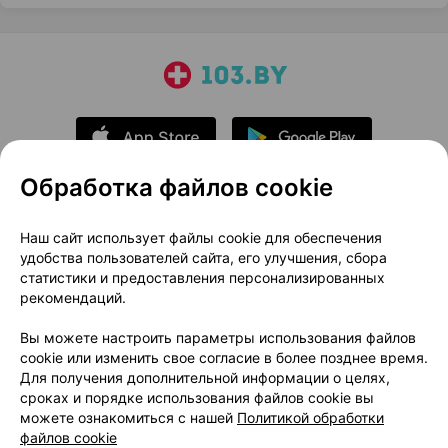
Обработка файлов cookie
О проекте
Новости проекта
Наш сайт использует файлы cookie для обеспечения
удобства пользователей сайта, его улучшения, сбора
Размещение рекламы
Медицинский маркетинг
статистики и предоставления персонализированных
Публичный договор
Доставка
рекомендаций.
Пользовательское соглашение
Вы можете настроить параметры использования файлов
Способы оплаты
Вакансии
Партнеры
cookie или изменить свое согласие в более позднее время.
Написать руководителю 103.by
Для получения дополнительной информации о целях,
сроках и порядке использования файлов cookie вы
Написать в поддержку
можете ознакомиться с нашей
Политикой обработки
Персональные настройки Cookie
файлов cookie