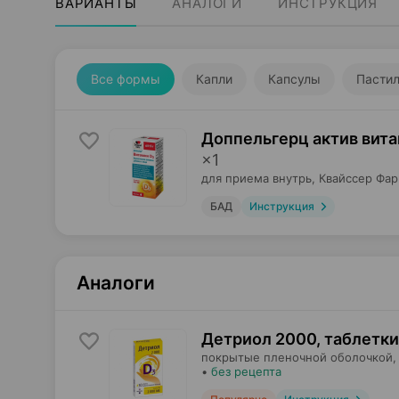
ВАРИАНТЫ
АНАЛОГИ
ИНСТРУКЦИЯ
Все формы
Капли
Капсулы
Пасти
Доппельгерц актив вита
×
1
для приема внутрь,
Квайссер Фа
БАД
Инструкция
Аналоги
Детриол 2000, таблетки
покрытые пленочной оболочкой,
•
без рецепта