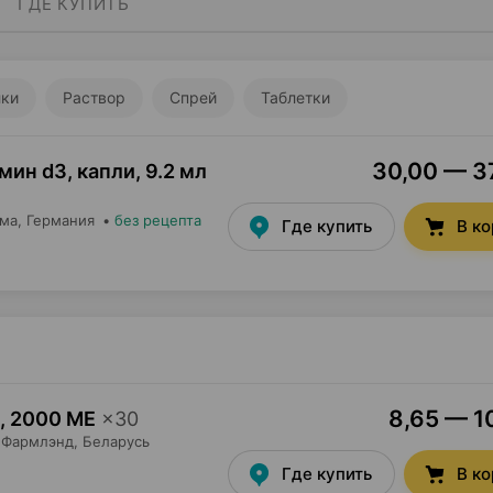
ГДЕ КУПИТЬ
лки
Раствор
Спрей
Таблетки
30,00 — 37
мин d3, капли
,
9.2 мл
рма
, Германия
•
без рецепта
Где купить
В к
8,65 — 10
,
2000 МЕ
×
30
Фармлэнд
, Беларусь
Где купить
В к