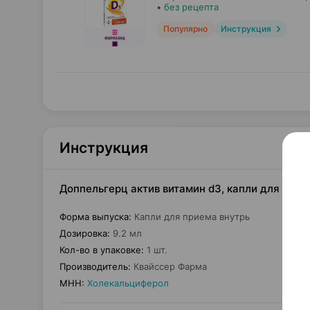
•
без рецепта
Популярно
Инструкция
Инструкция
Доппельгерц актив витамин d3, капли для прие
Форма выпуска
:
Капли для приема внутрь
Дозировка
:
9.2 мл
Кол-во в упаковке
:
1 шт.
Производитель
:
Квайссер Фарма
МНН
:
Холекальциферол