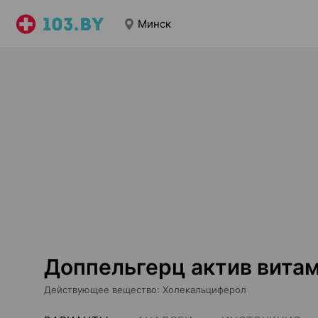
Минск
Доппельгерц актив вита
Действующее вещество
:
Холекальциферол