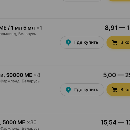
8,91 — 1
МЕ / 1 мл 5 мл
×
1
армлэнд
, Беларусь
Где купить
В к
5,00 — 29
ки
,
50000 МЕ
×
8
Фармлэнд
, Беларусь
Где купить
В к
15,54 — 1
,
5000 МЕ
×
30
Фармлэнд
, Беларусь