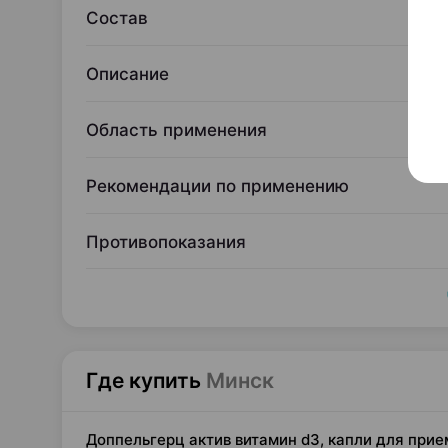
Состав
Описание
Область применения
Рекомендации по применению
Противопоказания
Где купить
Минск
Доппельгерц актив витамин d3, капли для прие