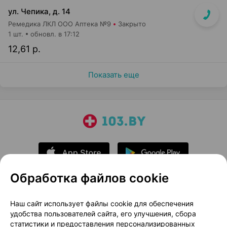
ул. Чепика, д. 14
Ремедика ЛКЛ ООО Аптека №9
Закрыто
1 шт.
обновл. в 17:12
12,61 р.
Показать еще
Обработка файлов cookie
О проекте
Новости проекта
Наш сайт использует файлы cookie для обеспечения
удобства пользователей сайта, его улучшения, сбора
Размещение рекламы
Медицинский маркетинг
статистики и предоставления персонализированных