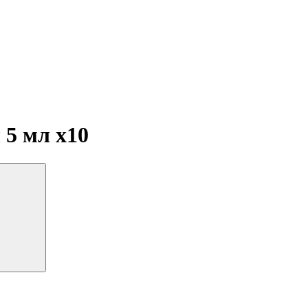
л 5 мл
x10