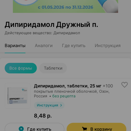
Дипиридамол Дружный п.
Действующее вещество
:
Дипиридамол
Варианты
Аналоги
Где купить
Инструкция
Все формы
Таблетки
Дипиридамол, таблетки
,
25 мг
×
100
покрытые пленочной оболочкой,
Озон
,
Россия
•
без рецепта
Инструкция
8,48 р.
Где купить
В корзину