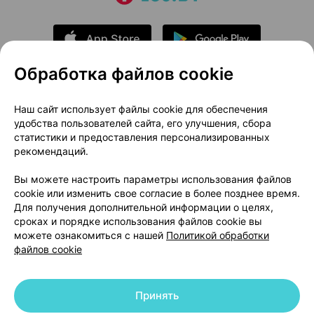
Обработка файлов cookie
О проекте
Новости проекта
Наш сайт использует файлы cookie для обеспечения
удобства пользователей сайта, его улучшения, сбора
Размещение рекламы
Медицинский маркетинг
статистики и предоставления персонализированных
Публичный договор
Доставка
рекомендаций.
Пользовательское соглашение
Вы можете настроить параметры использования файлов
Способы оплаты
Вакансии
Партнеры
cookie или изменить свое согласие в более позднее время.
Написать руководителю 103.by
Для получения дополнительной информации о целях,
сроках и порядке использования файлов cookie вы
Написать в поддержку
можете ознакомиться с нашей
Политикой обработки
Персональные настройки Cookie
файлов cookie
Обработка персональных данных
Принять
© 2026 ООО «Артокс Лаб», УНП 191700409 | 220012, Республика Беларусь,