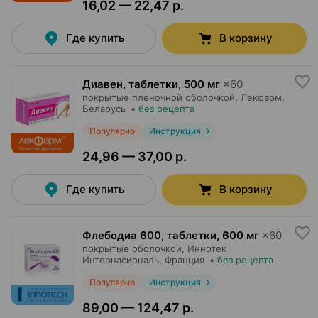
16,02 — 22,47 р.
Где купить
В корзину
Диавен, таблетки
,
500 мг
×
60
покрытые пленочной оболочкой,
Лекфарм
,
Беларусь
•
без рецепта
Популярно
Инструкция
24,96 — 37,00 р.
Где купить
В корзину
Флебодиа 600, таблетки
,
600 мг
×
60
покрытые оболочкой,
Иннотек
Интернасиональ
, Франция
•
без рецепта
Популярно
Инструкция
89,00 — 124,47 р.