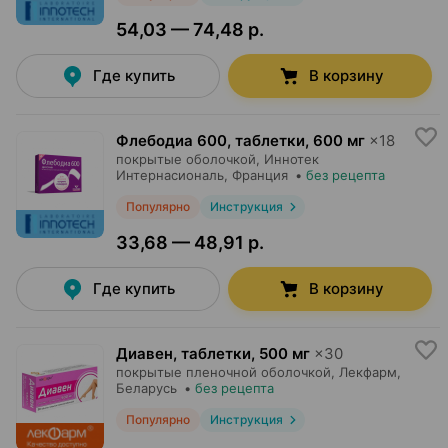
54,03 — 74,48 р.
Где купить
В корзину
Флебодиа 600, таблетки
,
600 мг
×
18
покрытые оболочкой,
Иннотек
Интернасиональ
, Франция
•
без рецепта
Популярно
Инструкция
33,68 — 48,91 р.
Где купить
В корзину
Диавен, таблетки
,
500 мг
×
30
покрытые пленочной оболочкой,
Лекфарм
,
Беларусь
•
без рецепта
Популярно
Инструкция