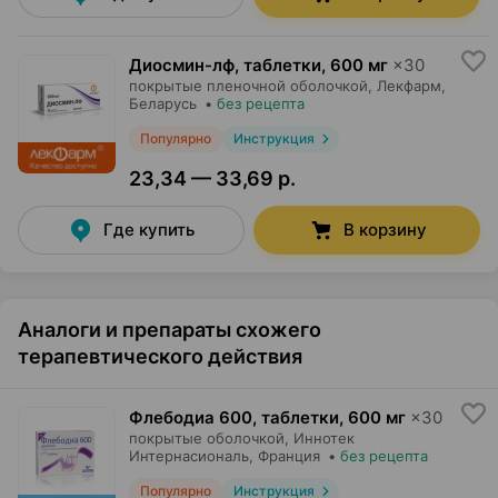
Диосмин-лф, таблетки
,
600 мг
×
30
покрытые пленочной оболочкой,
Лекфарм
,
Беларусь
•
без рецепта
Популярно
Инструкция
23,34 — 33,69 р.
Где купить
В корзину
Аналоги и препараты схожего
терапевтического действия
Флебодиа 600, таблетки
,
600 мг
×
30
покрытые оболочкой,
Иннотек
Интернасиональ
, Франция
•
без рецепта
Популярно
Инструкция