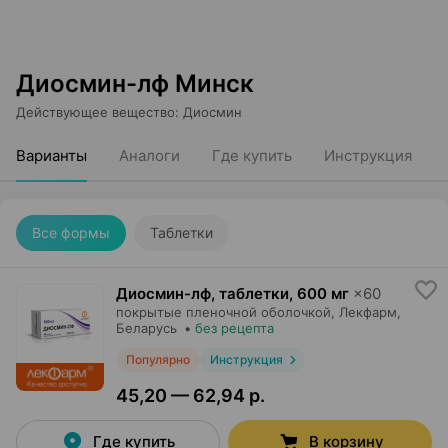
Диосмин-лф Минск
Действующее вещество
:
Диосмин
Варианты
Аналоги
Где купить
Инструкция
Все формы
Таблетки
Диосмин-лф, таблетки
,
600 мг
×
60
покрытые пленочной оболочкой,
Лекфарм
,
Беларусь
•
без рецепта
Популярно
Инструкция
45,20 — 62,94 р.
Где купить
В корзину