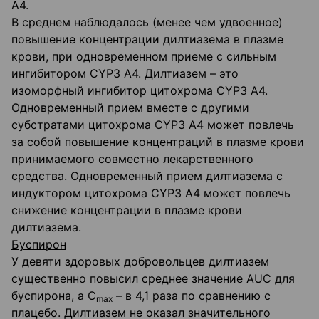
А4.
В среднем наблюдалось (менее чем удвоенное)
повышение концентрации дилтиазема в плазме
крови, при одновременном приеме с сильным
ингибитором CYP3 А4. Дилтиазем – это
изоморфный ингибитор цитохрома CYP3 А4.
Одновременный прием вместе с другими
субстратами цитохрома CYP3 А4 может повлечь
за собой повышение концентраций в плазме крови
принимаемого совместно лекарственного
средства. Одновременный прием дилтиазема с
индуктором цитохрома CYP3 А4 может повлечь
снижение концентрации в плазме крови
дилтиазема.
Буспирон
У девяти здоровых добровольцев дилтиазем
существенно повысил среднее значение AUC для
буспирона, а С
– в 4,1 раза по сравнению с
max
плацебо. Дилтиазем не оказал значительного