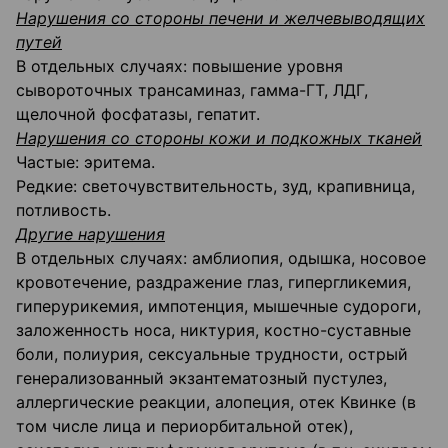
Нарушения со стороны печени и желчевыводящих
путей
В отдельных случаях: повышение уровня
сывороточных трансаминаз, гамма-ГТ, ЛДГ,
щелочной фосфатазы, гепатит.
Нарушения со стороны кожи и подкожных тканей
Частые: эритема.
Редкие: светочувствительность, зуд, крапивница,
потливость.
Другие нарушения
В отдельных случаях: амблиопия, одышка, носовое
кровотечение, раздражение глаз, гипергликемия,
гиперурикемия, импотенция, мышечные судороги,
заложенность носа, никтурия, костно-суставные
боли, полиурия, сексуальные трудности, острый
генерализованный экзантематозный пустулез,
аллергические реакции, алопеция, отек Квинке (в
том числе лица и периорбитальной отек),