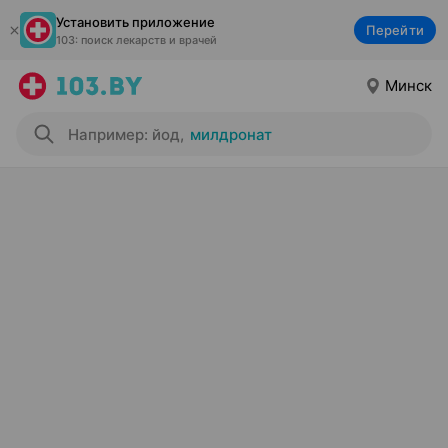
Установить приложение
Перейти
103: поиск лекарств и врачей
Минск
Например: йод
,
милдронат