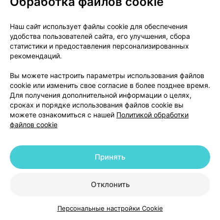
Обработка файлов cookie
Фармакодинамические свойства
Дилтиазем принадлежит к
Наш сайт использует файлы cookie для обеспечения
удобства пользователей сайта, его улучшения, сбора
фармакотерапевтической группе антагонистов
статистики и предоставления персонализированных
кальция (блокаторов кальциевых каналов). Схема
рекомендаций.
действия основана на ингибировании вхождения
кальция в миокардиальные клетки (система
Вы можете настроить параметры использования файлов
водителей ритма, система сердечной
cookie или изменить свое согласие в более позднее время.
Для получения дополнительной информации о целях,
проводимости, функционирующий миокард) и в
сроках и порядке использования файлов cookie вы
клетки сосудистых гладких мышц.
можете ознакомиться с нашей
Политикой обработки
Дилтиазем эффективен против стенокардии
файлов cookie
благодаря расширению коронарных артерий и
снижению миокардиального потребления
кислорода путем сокращения постнагрузки на
Принять
сердце.
Дилтиазем действует гипотензивно посредством
Отклонить
периферического расширения сосудов и снижения
системного сосудистого сопротивления.
Персональные настройки Cookie
Дилтиазем также работает как
Каталог
Корзина
Избранное
Профиль