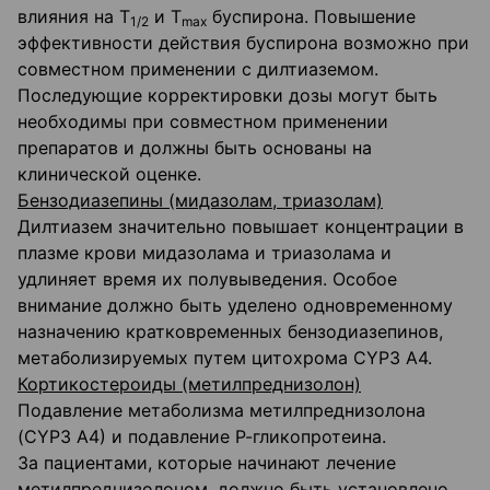
влияния на T
и Т
буспирона. Повышение
1/2
max
эффективности действия буспирона возможно при
совместном применении с дилтиаземом.
Последующие корректировки дозы могут быть
необходимы при совместном применении
препаратов и должны быть основаны на
клинической оценке.
Бензодиазепины (мидазолам, триазолам)
Дилтиазем значительно повышает концентрации в
плазме крови мидазолама и триазолама и
удлиняет время их полувыведения. Особое
внимание должно быть уделено одновременному
назначению кратковременных бензодиазепинов,
метаболизируемых путем цитохрома CYP3 А4.
Кортикостероиды (метилпреднизолон)
Подавление метаболизма метилпреднизолона
(CYP3 А4) и подавление Р-гликопротеина.
За пациентами, которые начинают лечение
метилпреднизолоном, должно быть установлено