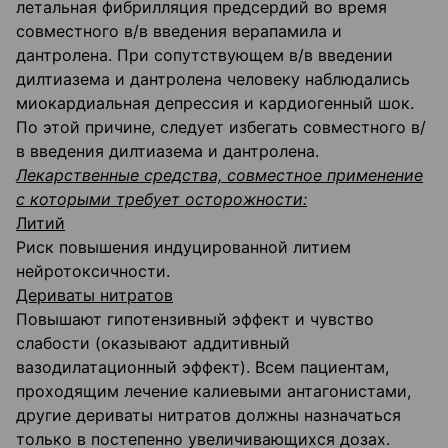
летальная фибрилляция предсердий во время
совместного в/в введения верапамила и
дантролена. При сопутствующем в/в введении
дилтиазема и дантролена человеку наблюдались
миокардиальная депрессия и кардиогенный шок.
По этой причине, следует избегать совместного в/
в введения дилтиазема и дантролена.
Лекарственные средства, совместное применение
с которыми требует осторожности:
Литий
Риск повышения индуцированной литием
нейротоксичности.
Дериваты нитратов
Повышают гипотензивный эффект и чувство
слабости (оказывают аддитивный
вазодилатационный эффект). Всем пациентам,
проходящим лечение калиевыми антагонистами,
другие дериваты нитратов должны назначаться
только в постепенно увеличивающихся дозах.