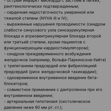
- острый инфаркт миокарда с застоем в легких,
рентгенологически подтвержденным;
- сердечная недостаточность умеренной или
тяжелой степени (NYHA III и IV);
- выраженные нарушения проводимости (синдром
слабости синусового узла синоаурикулярная
блокада и атриовентрикулярная блокада второй
или третьей степени, кроме пациентов с
функционирующим кардиостимулятором);
- синдром преждевременного возбуждения
желудочков (например, Вольфа-Паркинсона-Уайта)
с трепетанием предсердий или фибрилляцией
предсердий (риск желудочковой тахикардии);
- одновременное внутривенное введение бета-
блокаторов;
- совместное применение с дантроленом при его
внутривенном введении;
- артериальная гипотензия (систолическое
давление ниже 90 мм рт. ст.);