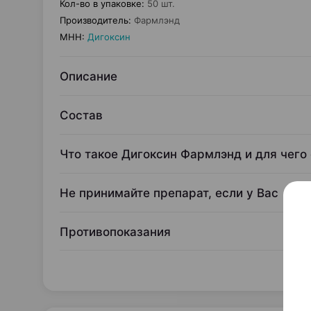
Кол-во в упаковке
:
50 шт.
Производитель
:
Фармлэнд
МНН
:
Дигоксин
Описание
Состав
Что такое Дигоксин Фармлэнд и для чего
Не принимайте препарат, если у Вас
Противопоказания