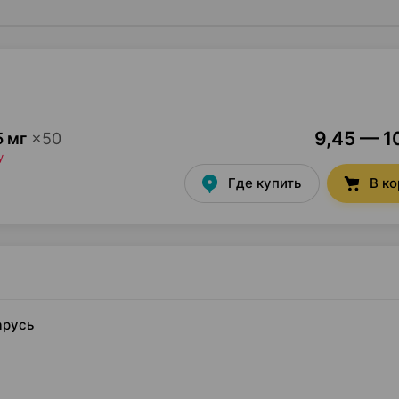
9,45 — 10
5 мг
×
50
у
Где купить
В к
арусь