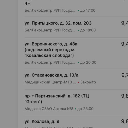
4Н
БелЛекоЦентр РУП Государственная аптека №12
до 17:00
9,
ул. Притыцкого, д. 32, пом. 203
БелЛекоЦентр РУП Государственная аптека №40
до 18:00
9,
ул. Воронянского, д. 48а
(подземный переход м.
"Ковальская слобода")
БелЛекоЦентр РУП Государственная аптека №35
до 20:00
9,
ул. Стахановская, д. 10/а
Медицинский центр-МТЗ ГУ Аптека
Закрыто
9,
пр-т Партизанский, д. 182 (ТЦ
"Green")
Медвакс СЗАО Аптека №8
до 23:00
9,
ул. Козлова, д. 9