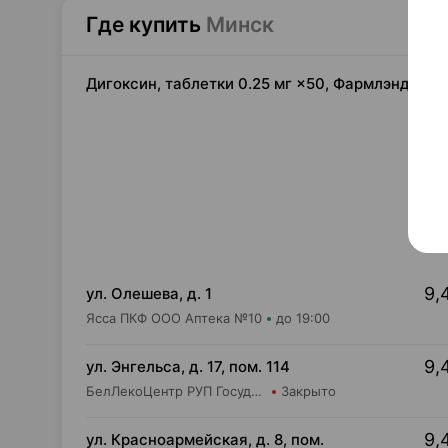
Где купить
Минск
Дигоксин, таблетки 0.25 мг ×50, Фармлэнд Бел
9,
ул. Олешева, д. 1
Ясса ПКФ ООО Аптека №10
до 19:00
9,
ул. Энгельса, д. 17, пом. 114
БелЛекоЦентр РУП Государственная аптека №26
Закрыто
9,
ул. Красноармейская, д. 8, пом.