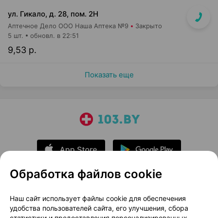
ул. Гикало, д. 28, пом. 2Н
Аптечное Дело ООО Наша Аптека №9
Закрыто
5 шт.
обновл. в 22:51
9,53 р.
Показать еще
Обработка файлов cookie
О проекте
Новости проекта
Наш сайт использует файлы cookie для обеспечения
удобства пользователей сайта, его улучшения, сбора
Размещение рекламы
Медицинский маркетинг
статистики и предоставления персонализированных