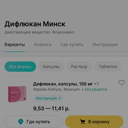
Дифлюкан Минск
Действующее вещество
:
Флуконазол
Варианты
Аналоги
Где купить
Инструкция
Все формы
Капсулы
Раствор
Таблетки
Дифлюкан, капсулы
,
150 мг
×
1
Фарева Амбуаз
, Франция
•
без рецепта
Инструкция
9,53 — 11,41 р.
Где купить
В корзину