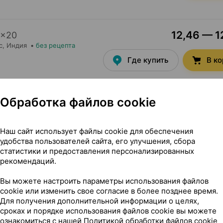
12,46 — 12
×
20
с
, Индия
•
без рецепта
Где купить
В к
Обработка файлов cookie
28,00 — 29
5 мг
×
14
рия
•
без рецепта
Наш сайт использует файлы cookie для обеспечения
Где купить
В к
удобства пользователей сайта, его улучшения, сбора
статистики и предоставления персонализированных
рекомендаций.
3
Вы можете настроить параметры использования файлов
мл 60 мл
×
1
cookie или изменить свое согласие в более позднее время.
я
•
без рецепта
Для получения дополнительной информации о целях,
Где купить
В к
сроках и порядке использования файлов cookie вы можете
ознакомиться с нашей
Политикой обработки файлов cookie