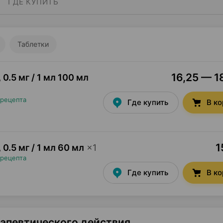
ГДЕ КУПИТЬ
Таблетки
16,25 — 18
,
0.5 мг / 1 мл 100 мл
 рецепта
Где купить
В к
1
,
0.5 мг / 1 мл 60 мл
×
1
 рецепта
Где купить
В к
рапевтического действия