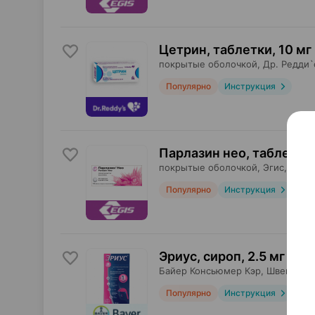
Цетрин, таблетки
,
10 мг
покрытые оболочкой,
Др. Редди`
Популярно
Инструкция
Парлазин нео, таблетки
,
покрытые оболочкой,
Эгис
, Венг
Популярно
Инструкция
Эриус, сироп
,
2.5 мг / 5 
Байер Консьюмер Кэр
, Швейцари
Популярно
Инструкция