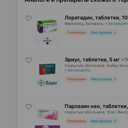
Лоратадин, таблетки
,
10
Фармлэнд
, Беларусь
•
без рецеп
Популярно
Инструкция
Эриус, таблетки
,
5 мг
×
1
покрытые оболочкой,
Байер Кон
•
без рецепта
Популярно
Инструкция
Парлазин нео, таблетки
,
покрытые оболочкой,
Эгис
, Венг
Популярно
Инструкция