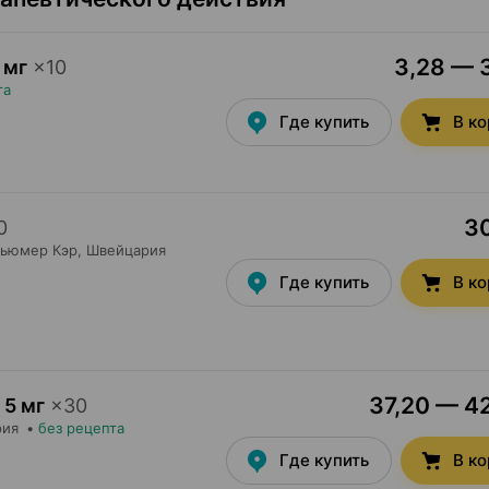
3,28 — 3
 мг
×
10
та
Где купить
В к
30
0
сьюмер Кэр
, Швейцария
Где купить
В к
37,20 — 42
5 мг
×
30
рия
•
без рецепта
Где купить
В к