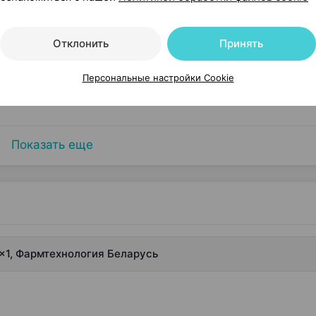
27,71 — 2
Отклонить
Принять
г / 1 мл 20 мл
×
1
я
•
без рецепта
Персональные настройки Cookie
Где купить
В к
Показать еще
л ×1, Фармтехнология Беларусь