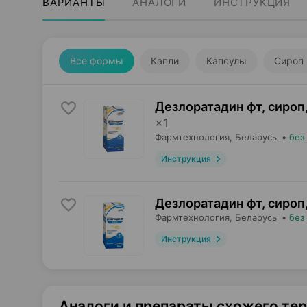
ВАРИАНТЫ
АНАЛОГИ
ИНСТРУКЦИЯ
Все формы
Капли
Капсулы
Сироп
Дезлоратадин фт, сироп
×
1
Фармтехнология
, Беларусь
•
без
Инструкция
Дезлоратадин фт, сироп
Фармтехнология
, Беларусь
•
без
Инструкция
Аналоги и препараты схожего те