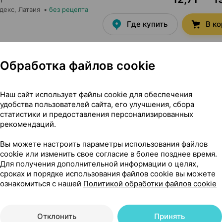
декс
, Латвия
•
без рецепта
Где купить
В к
Обработка файлов cookie
16,54 — 24
ь
,
116 г
×
1
ва Мед
, Беларусь
Наш сайт использует файлы cookie для обеспечения
Где купить
В к
удобства пользователей сайта, его улучшения, сбора
статистики и предоставления персонализированных
рекомендаций.
Вы можете настроить параметры использования файлов
Показать еще
cookie или изменить свое согласие в более позднее время.
Для получения дополнительной информации о целях,
сроках и порядке использования файлов cookie вы можете
ознакомиться с нашей
Политикой обработки файлов cookie
Отклонить
Принять
тский, 75 мл ×1, Мирролла Россия