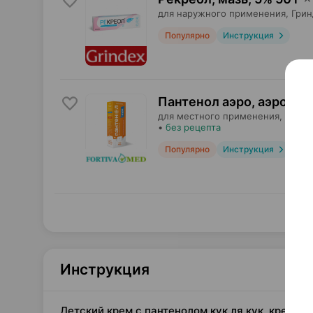
для наружного применения,
Грин
Популярно
Инструкция
Пантенол аэро, аэрозол
для местного применения,
Форти
•
без рецепта
Популярно
Инструкция
Инструкция
Детский крем с пантенолом кук ля кук, крем де