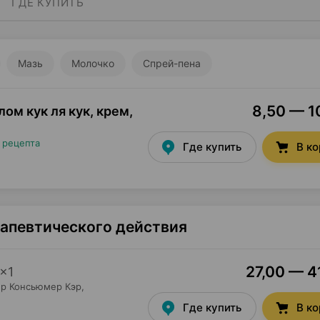
ГДЕ КУПИТЬ
Мазь
Молочко
Спрей-пена
8,50 — 10
ом кук ля кук, крем
,
 рецепта
Где купить
В к
рапевтического действия
27,00 — 41
×
1
р Консьюмер Кэр
,
Где купить
В к