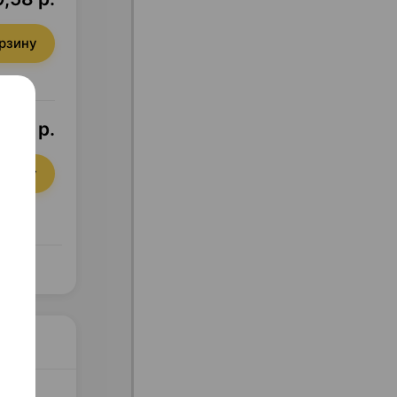
орзину
,31 р.
орзину