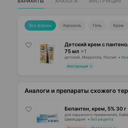
ВАРИАНТЫ
АНАЛОГИ
ИНСТРУКЦИЯ
Все формы
Аэрозоль
Гель
Крем
Детский крем с пантенол
75 мл
×
1
детский,
Мирролла
, Россия
•
без
Инструкция
Аналоги и препараты схожего те
Бепантен, крем
,
5% 30 г
для наружного применения,
Байе
Швейцария
•
без рецепта