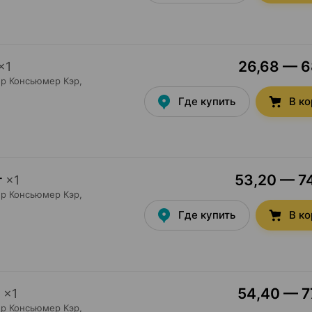
26,68 — 68
×
1
р Консьюмер Кэр
,
Где купить
В к
53,20 — 74
г
×
1
р Консьюмер Кэр
,
Где купить
В к
54,40 — 77
×
1
р Консьюмер Кэр
,