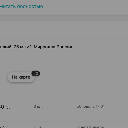
Читать полностью
тский, 75 мл ×1, Мирролла Россия
20
На карте
50 р.
3 шт.
обновл. в 17:01
57 р.
1 шт.
обновл. вчера