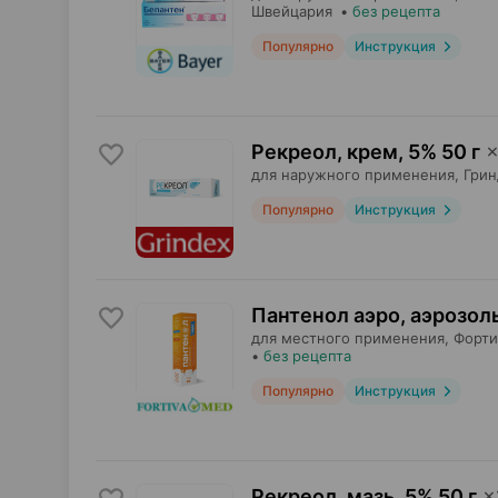
Швейцария
•
без рецепта
Популярно
Инструкция
Рекреол, крем
,
5% 50 г
для наружного применения,
Грин
Популярно
Инструкция
Пантенол аэро, аэрозол
для местного применения,
Форти
•
без рецепта
Популярно
Инструкция
Рекреол, мазь
,
5% 50 г
×