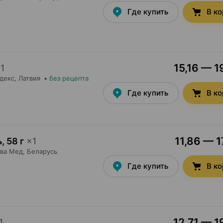
Где купить
В к
15,16 — 1
×
1
декс
, Латвия
•
без рецепта
Где купить
В к
11,86 — 1
ь
,
58 г
×
1
ва Мед
, Беларусь
Где купить
В к
12,71 — 1
1