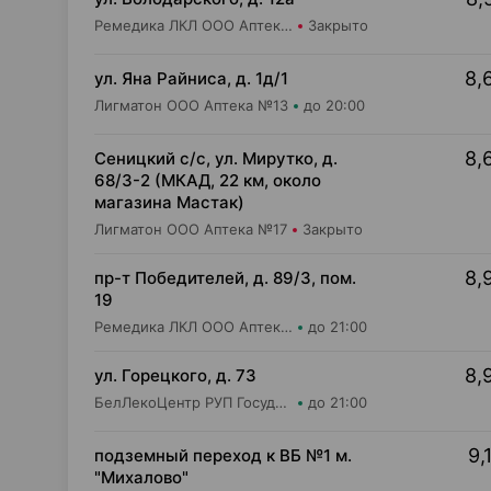
Ремедика ЛКЛ ООО Аптека №1
Закрыто
8,
ул. Яна Райниса, д. 1д/1
Лигматон ООО Аптека №13
до 20:00
8,
Сеницкий с/с, ул. Мирутко, д.
68/3-2 (МКАД, 22 км, около
магазина Мастак)
Лигматон ООО Аптека №17
Закрыто
8,
пр-т Победителей, д. 89/3, пом.
19
Ремедика ЛКЛ ООО Аптека №6
до 21:00
8,
ул. Горецкого, д. 73
БелЛекоЦентр РУП Государственная аптека №8
до 21:00
9,
подземный переход к ВБ №1 м.
"Михалово"