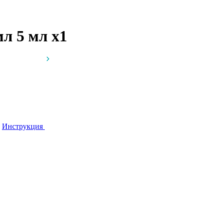
 мл 5 мл
x1
ь
Инструкция