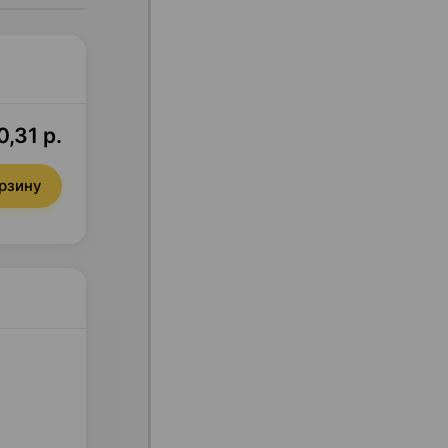
,31 р.
орзину