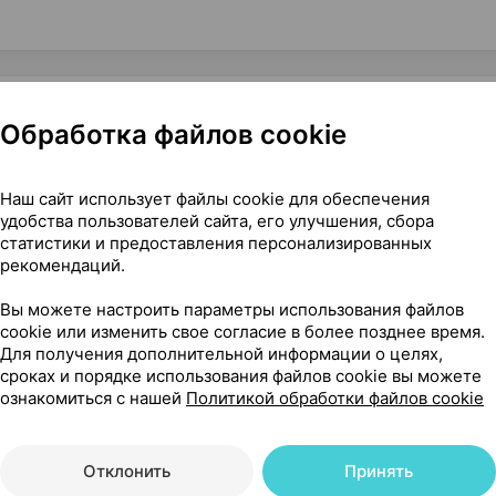
Обработка файлов cookie
ля полости рта, 200 мл ×1, Кураден аг Швейцария
Наш сайт использует файлы cookie для обеспечения
удобства пользователей сайта, его улучшения, сбора
статистики и предоставления персонализированных
рекомендаций.
44
На карте
Вы можете настроить параметры использования файлов
cookie или изменить свое согласие в более позднее время.
Для получения дополнительной информации о целях,
сроках и порядке использования файлов cookie вы можете
ознакомиться с нашей
Политикой обработки файлов cookie
00 р.
1 шт.
обновл. в 20:00
Отклонить
Принять
62 р.
1 шт.
обновл. в 20:04