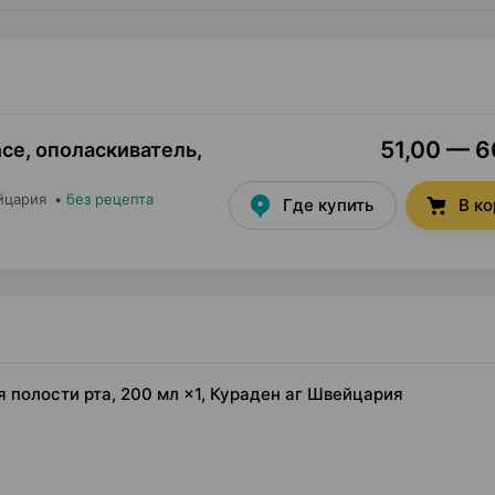
51,00 — 60
ance, ополаскиватель
,
йцария
•
без рецепта
Где купить
В к
ля полости рта, 200 мл ×1, Кураден аг Швейцария