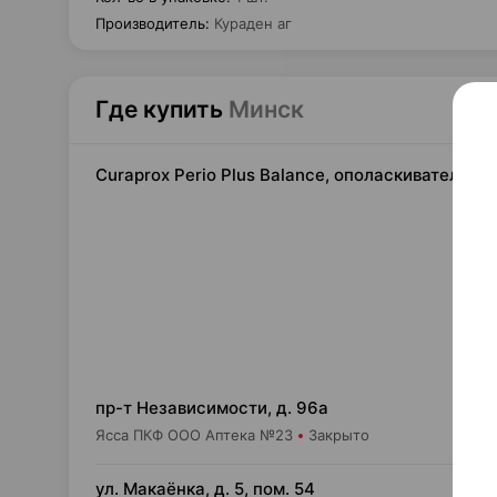
Производитель
:
Кураден аг
Где купить
Минск
Curaprox Perio Plus Balance, ополаскиватель д
51,
пр-т Независимости, д. 96а
Ясса ПКФ ООО Аптека №23
Закрыто
53,
ул. Макаёнка, д. 5, пом. 54