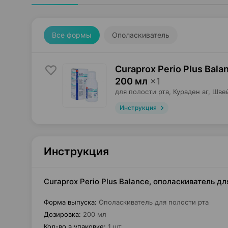
Все формы
Ополаскиватель
Curaprox Perio Plus Bal
200 мл
×
1
для полости рта,
Кураден аг
, Шве
Инструкция
Инструкция
Curaprox Perio Plus Balance, ополаскиватель д
Форма выпуска
:
Ополаскиватель для полости рта
Дозировка
:
200 мл
Кол-во в упаковке
:
1 шт.