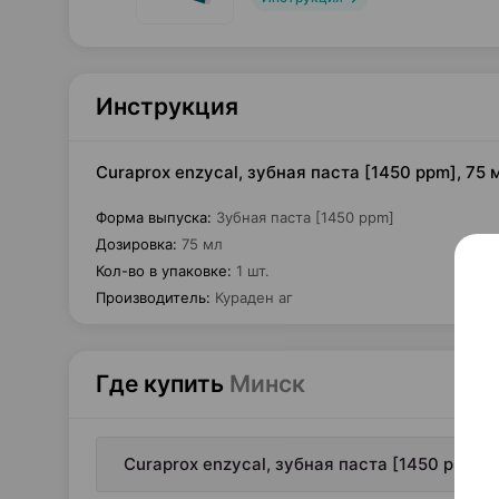
Инструкция
Curaprox enzycal, зубная паста [1450 ppm], 75
Форма выпуска
:
Зубная паста [1450 ppm]
Дозировка
:
75 мл
Кол-во в упаковке
:
1 шт.
Производитель
:
Кураден аг
Где купить
Минск
Curaprox enzycal, зубная паста [1450 ppm],