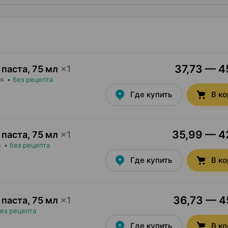
37,73 — 45
 паста
,
75 мл
×
1
я
•
без рецепта
Где купить
В к
35,99 — 42
 паста
,
75 мл
×
1
я
•
без рецепта
Где купить
В к
36,73 — 45
 паста
,
75 мл
×
1
ез рецепта
Где купить
В к