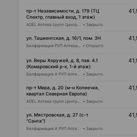
41,
пр-т Независимости, д. 179 (ТЦ
Спектр, главный вход, 1 этаж)
ADEL Аптека групп Центр ООО Аптека №61
Закрыто
41,
ул. Ташкентская, д. 16/1, пом. 3Н
Белфармация РУП Аптека №3 (дежурная)
Открыто
41,
ул. Веры Хоружей, д. 8, пав. 4.1
(Комаровский р-к, 1-й этаж)
Белфармация А РУП Аптека №9
Закрыто
41,
пр-т Мира, д. 20 (м-н Копеечка,
квартал Северная Европа)
ADEL Аптека групп Центр ООО Аптека №55
Закрыто
41,
ул. Мястровская, д. 27 (с-т
"Санта")
Белфармация А РУП Аптека №104
Закрыто