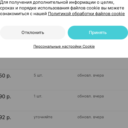
Для получения дополнительной информации о целях,
сроках и порядке использования файлов cookie вы можете
ознакомиться с нашей
Политикой обработки файлов cookie
162
На карте
Отклонить
Принять
Персональные настройки Cookie
73 р.
уточняйте
обновл. вчера
50 р.
5 шт.
обновл. вчера
90 р.
1 шт.
обновл. вчера
92 р.
уточняйте
обновл. вчера