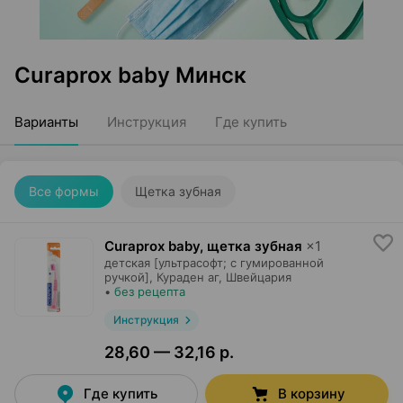
Curaprox baby Минск
Варианты
Инструкция
Где купить
Все формы
Щетка зубная
Curaprox baby, щетка зубная
×
1
детская [ультрасофт; с гумированной
ручкой],
Кураден аг
, Швейцария
•
без рецепта
Инструкция
28,60 — 32,16 р.
Где купить
В корзину