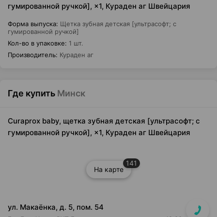
гумированной ручкой], ×1, Кураден аг Швейцария
Форма выпуска
:
Щетка зубная детская [ультрасофт; с
гумированной ручкой]
Кол-во в упаковке
:
1 шт.
Производитель
:
Кураден аг
Где купить
Минск
Curaprox baby, щетка зубная детская [ультрасофт; с
гумированной ручкой], ×1, Кураден аг Швейцария
141
На карте
ул. Макаёнка, д. 5, пом. 54