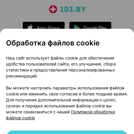
Обработка файлов cookie
О проекте
Новости проекта
Наш сайт использует файлы cookie для обеспечения
удобства пользователей сайта, его улучшения, сбора
Размещение рекламы
Медицинский маркетинг
статистики и предоставления персонализированных
Публичный договор
Доставка
рекомендаций.
Пользовательское соглашение
Вы можете настроить параметры использования файлов
Способы оплаты
Вакансии
Партнеры
cookie или изменить свое согласие в более позднее время.
Написать руководителю 103.by
Для получения дополнительной информации о целях,
сроках и порядке использования файлов cookie вы
Написать в поддержку
можете ознакомиться с нашей
Политикой обработки
Персональные настройки Cookie
файлов cookie
Обработка персональных данных