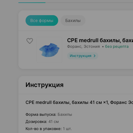
Все формы
Бахилы
CPE medrull бахилы, ба
Форанс
, Эстония
•
без рецепта
Инструкция
Инструкция
CPE medrull бахилы, бахилы 41 см ×1, Форанс Э
Форма выпуска
:
Бахилы
Дозировка
:
41 см
Кол-во в упаковке
:
1 шт.