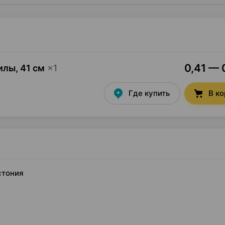
0,41 — 
хилы
,
41 см
×
1
Где купить
В к
стония