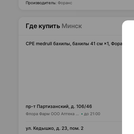
Производитель
:
Форанс
Где купить
Минск
CPE medrull бахилы, бахилы 41 см ×1, Форанс Э
0,
пр-т Партизанский, д. 106/46
Флора Фарм ООО Аптека №20
до 21:00
0,
ул. Кедышко, д. 23, пом. 2