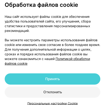
Обработка файлов cookie
О проекте
Новости проекта
Наш сайт использует файлы cookie для обеспечения
удобства пользователей сайта, его улучшения, сбора
Размещение рекламы
Медицинский маркетинг
статистики и предоставления персонализированных
Публичный договор
Доставка
рекомендаций.
Пользовательское соглашение
Вы можете настроить параметры использования файлов
Способы оплаты
Вакансии
Партнеры
cookie или изменить свое согласие в более позднее время.
Написать руководителю 103.by
Для получения дополнительной информации о целях,
сроках и порядке использования файлов cookie вы
Написать в поддержку
можете ознакомиться с нашей
Политикой обработки
Персональные настройки Cookie
файлов cookie
Обработка персональных данных
Принять
© 2026 ООО «Артокс Лаб», УНП 191700409 | 220012, Республика Беларусь,
г. Минск, улица Толбухина, 2, пом. 16 | help@103.by
|
Служба поддержки
+375 291212755
Отклонить
Персональные настройки Cookie