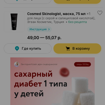
Cosmed Skinologist, маска
,
75 мл
×
1
для лица [с серой и салициловой кислотой],
Эгеан Косметик
, Турция
•
без рецепта
Инструкция
49,00 — 55,07 р.
Где купить
В корзину