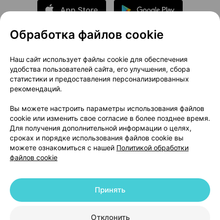
Обработка файлов cookie
О проекте
Новости проекта
Наш сайт использует файлы cookie для обеспечения
удобства пользователей сайта, его улучшения, сбора
Размещение рекламы
Медицинский маркетинг
статистики и предоставления персонализированных
Публичный договор
Доставка
рекомендаций.
Пользовательское соглашение
Вы можете настроить параметры использования файлов
Способы оплаты
Вакансии
Партнеры
cookie или изменить свое согласие в более позднее время.
Написать руководителю 103.by
Для получения дополнительной информации о целях,
сроках и порядке использования файлов cookie вы
Написать в поддержку
можете ознакомиться с нашей
Политикой обработки
Персональные настройки Cookie
файлов cookie
Обработка персональных данных
Принять
© 2026 ООО «Артокс Лаб», УНП 191700409 | 220012, Республика Беларусь,
г. Минск, улица Толбухина, 2, пом. 16 | help@103.by
|
Служба поддержки
+375 291212755
Отклонить