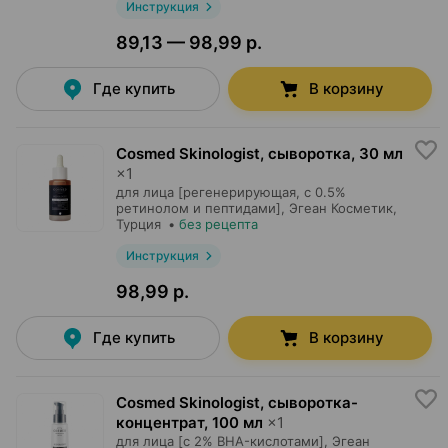
Инструкция
89,13 — 98,99 р.
Где купить
В корзину
Cosmed Skinologist, сыворотка
,
30 мл
×
1
для лица [регенерирующая, с 0.5%
ретинолом и пептидами],
Эгеан Косметик
,
Турция
•
без рецепта
Инструкция
98,99 р.
Где купить
В корзину
Cosmed Skinologist, сыворотка-
концентрат
,
100 мл
×
1
для лица [с 2% BHA-кислотами],
Эгеан