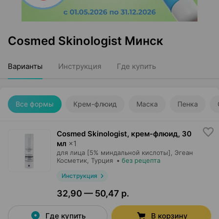
Cosmed Skinologist Минск
Варианты
Инструкция
Где купить
Все формы
Крем-флюид
Маска
Пенка
Cosmed Skinologist, крем-флюид
,
30
мл
×
1
для лица [5% миндальной кислоты],
Эгеан
Косметик
, Турция
•
без рецепта
Инструкция
32,90 — 50,47 р.
Где купить
В корзину