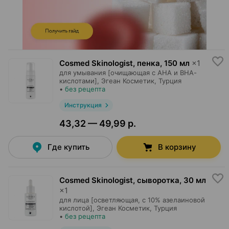
Cosmed Skinologist, пенка
,
150 мл
×
1
для умывания [очищающая с АНА и ВНА-
кислотами],
Эгеан Косметик
, Турция
•
без рецепта
Инструкция
43,32 — 49,99 р.
Где купить
В корзину
Cosmed Skinologist, сыворотка
,
30 мл
×
1
для лица [осветляющая, с 10% азелаиновой
кислотой],
Эгеан Косметик
, Турция
•
без рецепта