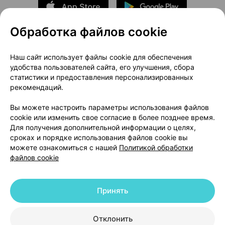
Обработка файлов cookie
О проекте
Новости проекта
Наш сайт использует файлы cookie для обеспечения
удобства пользователей сайта, его улучшения, сбора
Размещение рекламы
Медицинский маркетинг
статистики и предоставления персонализированных
Публичный договор
Доставка
рекомендаций.
Пользовательское соглашение
Вы можете настроить параметры использования файлов
Способы оплаты
Вакансии
Партнеры
cookie или изменить свое согласие в более позднее время.
Написать руководителю 103.by
Для получения дополнительной информации о целях,
сроках и порядке использования файлов cookie вы
Написать в поддержку
можете ознакомиться с нашей
Политикой обработки
Персональные настройки Cookie
файлов cookie
Обработка персональных данных
Принять
© 2026 ООО «Артокс Лаб», УНП 191700409 | 220012, Республика Беларусь,
г. Минск, улица Толбухина, 2, пом. 16 | help@103.by
|
Служба поддержки
+375 291212755
Отклонить