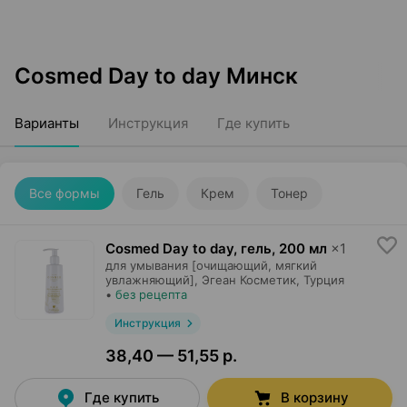
Cosmed Day to day Минск
Варианты
Инструкция
Где купить
Все формы
Гель
Крем
Тонер
Cosmed Day to day, гель
,
200 мл
×
1
для умывания [очищающий, мягкий
увлажняющий],
Эгеан Косметик
, Турция
•
без рецепта
Инструкция
38,40 — 51,55 р.
Где купить
В корзину