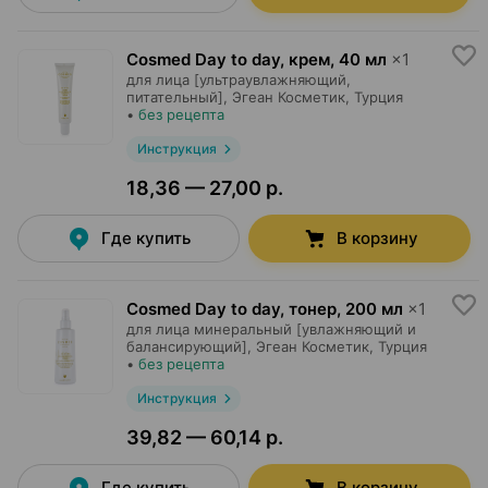
Cosmed Day to day, крем
,
40 мл
×
1
для лица [ультраувлажняющий,
питательный],
Эгеан Косметик
, Турция
•
без рецепта
Инструкция
18,36 — 27,00 р.
Где купить
В корзину
Cosmed Day to day, тонер
,
200 мл
×
1
для лица минеральный [увлажняющий и
балансирующий],
Эгеан Косметик
, Турция
•
без рецепта
Инструкция
39,82 — 60,14 р.
Где купить
В корзину