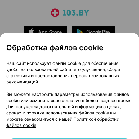
Обработка файлов cookie
О проекте
Новости проекта
Наш сайт использует файлы cookie для обеспечения
удобства пользователей сайта, его улучшения, сбора
Размещение рекламы
Медицинский маркетинг
статистики и предоставления персонализированных
Публичный договор
Доставка
рекомендаций.
Пользовательское соглашение
Вы можете настроить параметры использования файлов
Способы оплаты
Вакансии
Партнеры
cookie или изменить свое согласие в более позднее время.
Написать руководителю 103.by
Для получения дополнительной информации о целях,
сроках и порядке использования файлов cookie вы
Написать в поддержку
можете ознакомиться с нашей
Политикой обработки
Персональные настройки Cookie
файлов cookie
Обработка персональных данных