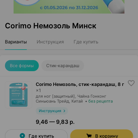
Corimo Немозоль Минск
Варианты
Инструкция
Где купить
Все формы
Стик-карандаш
Corimo Немозоль, стик-карандаш
,
8 г
×
1
для ног [защитный],
Чайна Гонконг
Синьюань Трейд
, Китай
•
без рецепта
Инструкция
9,46 — 9,83 р.
Где купить
В корзину