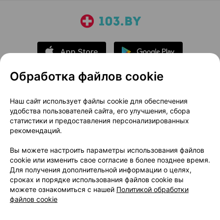
Обработка файлов cookie
О проекте
Новости проекта
Наш сайт использует файлы cookie для обеспечения
удобства пользователей сайта, его улучшения, сбора
Размещение рекламы
Медицинский маркетинг
статистики и предоставления персонализированных
Публичный договор
Доставка
рекомендаций.
Пользовательское соглашение
Вы можете настроить параметры использования файлов
Способы оплаты
Вакансии
Партнеры
cookie или изменить свое согласие в более позднее время.
Написать руководителю 103.by
Для получения дополнительной информации о целях,
сроках и порядке использования файлов cookie вы
Написать в поддержку
можете ознакомиться с нашей
Политикой обработки
Персональные настройки Cookie
файлов cookie
Обработка персональных данных