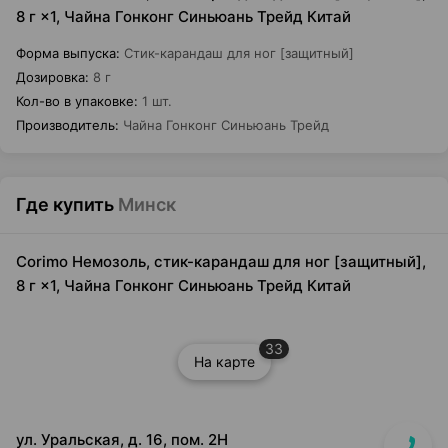
8 г ×1, Чайна Гонконг Синьюань Трейд Китай
Форма выпуска
:
Стик-карандаш для ног [защитный]
Дозировка
:
8 г
Кол-во в упаковке
:
1 шт.
Производитель
:
Чайна Гонконг Синьюань Трейд
Где купить
Минск
Corimo Немозоль, стик-карандаш для ног [защитный],
8 г ×1, Чайна Гонконг Синьюань Трейд Китай
33
На карте
ул. Уральская, д. 16, пом. 2Н