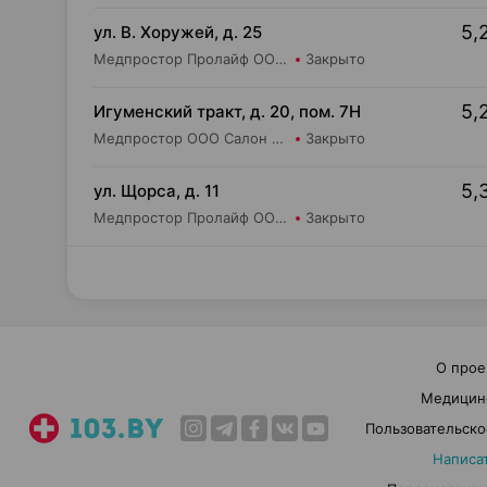
5,
ул. В. Хоружей, д. 25
Медпростор Пролайф ООО Салон медтехники и ортопедии №50
Закрыто
5,
Игуменский тракт, д. 20, пом. 7Н
Медпростор ООО Салон медтехники и ортопедии №4
Закрыто
5,
ул. Щорса, д. 11
Медпростор Пролайф ООО Салон медтехники и ортопедии №30
Закрыто
О прое
Медицин
Пользовательско
Написа