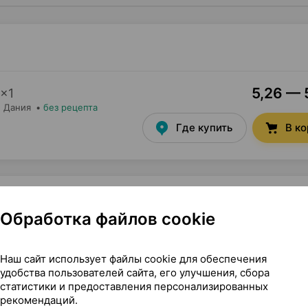
5,26 — 
×
1
, Дания
•
без рецепта
Где купить
В к
Обработка файлов cookie
 Колопласт а/с Дания
Наш сайт использует файлы cookie для обеспечения
удобства пользователей сайта, его улучшения, сбора
статистики и предоставления персонализированных
рекомендаций.