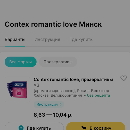
Contex romantic love Минск
Варианты
Инструкция
Где купить
Все формы
Презервативы
Contex romantic love, презервативы
×
3
[ароматизированные],
Рекитт Бенкизер
Хэлскэа
, Великобритания
•
без рецепта
Инструкция
8,63 — 10,04 р.
Где купить
В корзину