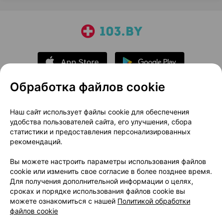
Обработка файлов cookie
О проекте
Новости проекта
Наш сайт использует файлы cookie для обеспечения
удобства пользователей сайта, его улучшения, сбора
Размещение рекламы
Медицинский маркетинг
статистики и предоставления персонализированных
Публичный договор
Доставка
рекомендаций.
Пользовательское соглашение
Вы можете настроить параметры использования файлов
Способы оплаты
Вакансии
Партнеры
cookie или изменить свое согласие в более позднее время.
Написать руководителю 103.by
Для получения дополнительной информации о целях,
сроках и порядке использования файлов cookie вы
Написать в поддержку
можете ознакомиться с нашей
Политикой обработки
Персональные настройки Cookie
файлов cookie
Обработка персональных данных