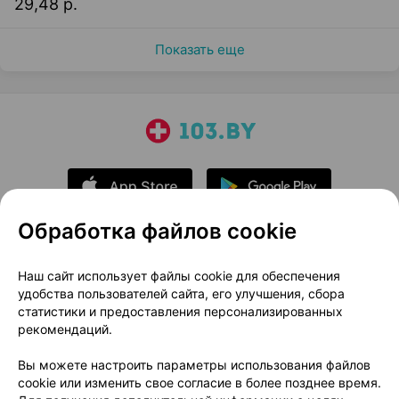
29,48 р.
Показать еще
Обработка файлов cookie
О проекте
Новости проекта
Наш сайт использует файлы cookie для обеспечения
удобства пользователей сайта, его улучшения, сбора
Размещение рекламы
Медицинский маркетинг
статистики и предоставления персонализированных
Публичный договор
Доставка
рекомендаций.
Пользовательское соглашение
Вы можете настроить параметры использования файлов
Способы оплаты
Вакансии
Партнеры
cookie или изменить свое согласие в более позднее время.
Написать руководителю 103.by