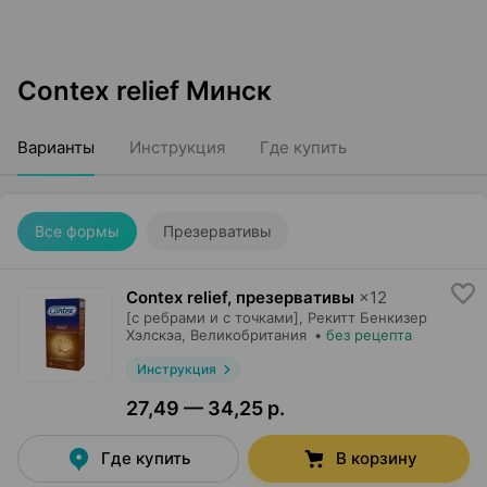
Contex relief Минск
Варианты
Инструкция
Где купить
Все формы
Презервативы
Contex relief, презервативы
×
12
[с ребрами и с точками],
Рекитт Бенкизер
Хэлскэа
, Великобритания
•
без рецепта
Инструкция
27,49 — 34,25 р.
Где купить
В корзину