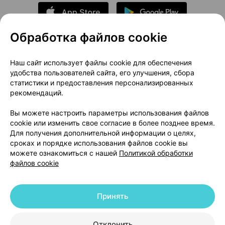
Обработка файлов cookie
О проекте
Новости проекта
Наш сайт использует файлы cookie для обеспечения
удобства пользователей сайта, его улучшения, сбора
Размещение рекламы
Медицинский маркетинг
статистики и предоставления персонализированных
Публичный договор
Доставка
рекомендаций.
Пользовательское соглашение
Вы можете настроить параметры использования файлов
Способы оплаты
Вакансии
Партнеры
cookie или изменить свое согласие в более позднее время.
Написать руководителю 103.by
Для получения дополнительной информации о целях,
сроках и порядке использования файлов cookie вы
Написать в поддержку
можете ознакомиться с нашей
Политикой обработки
Персональные настройки Cookie
файлов cookie
Обработка персональных данных
Принять
© 2026 ООО «Артокс Лаб», УНП 191700409 | 220012, Республика Беларусь,
г. Минск, улица Толбухина, 2, пом. 16 | help@103.by
|
Служба поддержки
+375 291212755
Отклонить