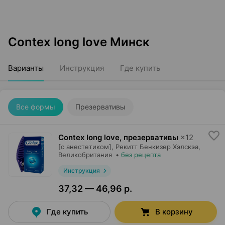
Contex long love Минск
Варианты
Инструкция
Где купить
Все формы
Презервативы
Contex long love, презервативы
×
12
[с анестетиком],
Рекитт Бенкизер Хэлскэа
,
Великобритания
•
без рецепта
Инструкция
37,32 — 46,96 р.
Где купить
В корзину