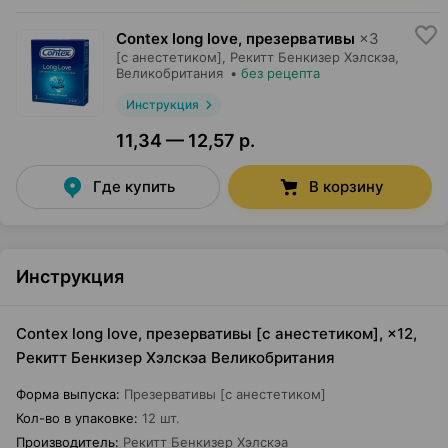
Contex long love, презервативы
×
3
[с анестетиком],
Рекитт Бенкизер Хэлскэа
,
Великобритания
•
без рецепта
Инструкция
11,34 — 12,57 р.
Где купить
В корзину
Инструкция
Contex long love, презервативы [с анестетиком], ×12,
Рекитт Бенкизер Хэлскэа Великобритания
Форма выпуска
:
Презервативы [с анестетиком]
Кол-во в упаковке
:
12 шт.
Производитель
:
Рекитт Бенкизер Хэлскэа