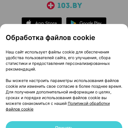
Обработка файлов cookie
О проекте
Новости проекта
Наш сайт использует файлы cookie для обеспечения
удобства пользователей сайта, его улучшения, сбора
Размещение рекламы
Медицинский маркетинг
статистики и предоставления персонализированных
Публичный договор
Доставка
рекомендаций.
Пользовательское соглашение
Вы можете настроить параметры использования файлов
Способы оплаты
Вакансии
Партнеры
cookie или изменить свое согласие в более позднее время.
Написать руководителю 103.by
Для получения дополнительной информации о целях,
сроках и порядке использования файлов cookie вы
Написать в поддержку
можете ознакомиться с нашей
Политикой обработки
Персональные настройки Cookie
файлов cookie
Обработка персональных данных
Принять