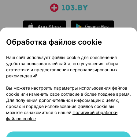
Обработка файлов cookie
О проекте
Новости проекта
Наш сайт использует файлы cookie для обеспечения
удобства пользователей сайта, его улучшения, сбора
Размещение рекламы
Медицинский маркетинг
статистики и предоставления персонализированных
Публичный договор
Доставка
рекомендаций.
Пользовательское соглашение
Вы можете настроить параметры использования файлов
Способы оплаты
Вакансии
Партнеры
cookie или изменить свое согласие в более позднее время.
Написать руководителю 103.by
Для получения дополнительной информации о целях,
сроках и порядке использования файлов cookie вы
Написать в поддержку
можете ознакомиться с нашей
Политикой обработки
Персональные настройки Cookie
файлов cookie
Обработка персональных данных