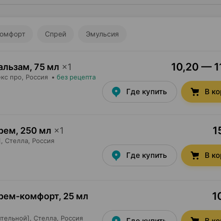
омфорт
Спрей
Эмульсия
10,20 — 1
бальзам
,
75 мл
×
1
кс про
, Россия
•
без рецепта
Где купить
В к
1
крем
,
250 мл
×
1
,
Стелла
, Россия
Где купить
В к
1
крем-комфорт
,
25 мл
ительной],
Стелла
, Россия
Где купить
В к