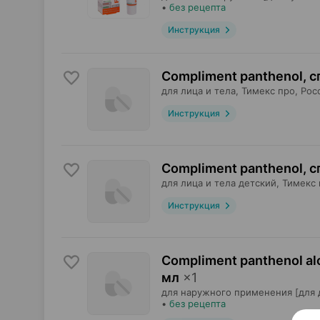
•
без рецепта
Инструкция
Compliment panthenol, 
для лица и тела,
Тимекс про
, Рос
Инструкция
Compliment panthenol, 
для лица и тела детский,
Тимекс 
Инструкция
Compliment panthenol al
мл
×
1
для наружного применения [для 
•
без рецепта