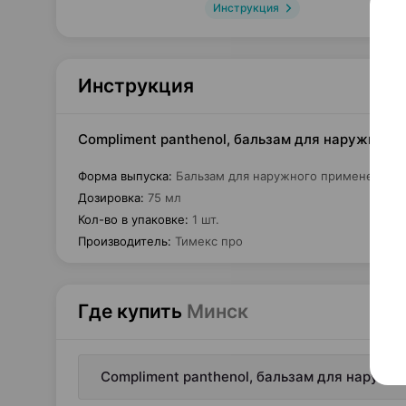
Инструкция
Инструкция
Compliment panthenol, бальзам для наружного 
Форма выпуска
:
Бальзам для наружного применения
Дозировка
:
75 мл
Кол-во в упаковке
:
1 шт.
Производитель
:
Тимекс про
Где купить
Минск
Compliment panthenol, бальзам для наружно