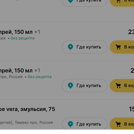
2
спрей
,
150 мл
×
1
сия
•
без рецепта
Где купить
В к
2
спрей
,
150 мл
×
1
про
, Россия
•
без рецепта
Где купить
В к
1
oe vera, эмульсия
,
75
детей],
Тимекс про
, Россия
Где купить
В к