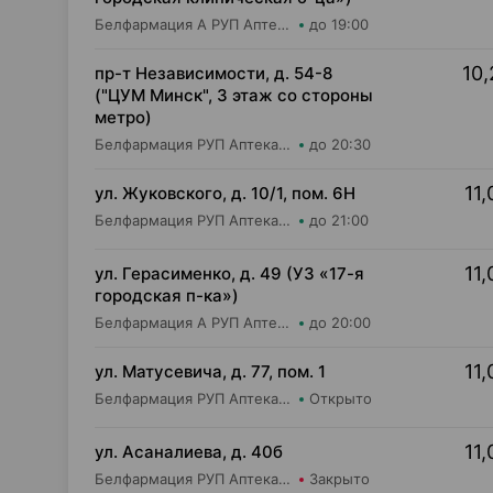
Белфармация А РУП Аптека №16
до 19:00
10,
пр-т Независимости, д. 54-8
("ЦУМ Минск", 3 этаж со стороны
метро)
Белфармация РУП Аптека №47
до 20:30
11,
ул. Жуковского, д. 10/1, пом. 6Н
Белфармация РУП Аптека №97
до 21:00
11,
ул. Герасименко, д. 49 (УЗ «17-я
городская п-ка»)
Белфармация А РУП Аптека №90
до 20:00
11,
ул. Матусевича, д. 77, пом. 1
Белфармация РУП Аптека №68 (дежурная)
Открыто
11,
ул. Асаналиева, д. 40б
Белфармация РУП Аптека №100
Закрыто