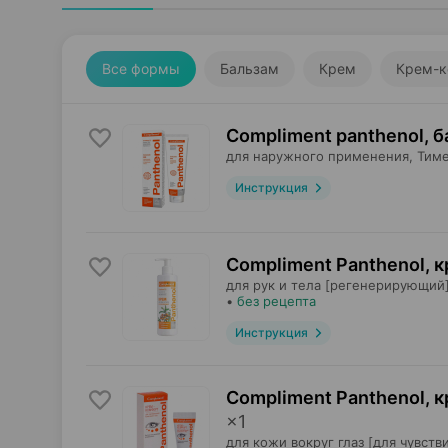
Все формы
Бальзам
Крем
Крем-к
Compliment panthenol, 
для наружного применения,
Тиме
Инструкция
Compliment Panthenol, 
для рук и тела [регенерирующий]
•
без рецепта
Инструкция
Compliment Panthenol, 
×
1
для кожи вокруг глаз [для чувств