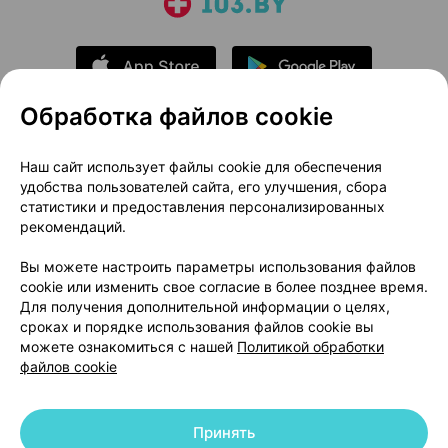
Обработка файлов cookie
О проекте
Новости проекта
Наш сайт использует файлы cookie для обеспечения
удобства пользователей сайта, его улучшения, сбора
Размещение рекламы
Медицинский маркетинг
статистики и предоставления персонализированных
Публичный договор
Доставка
рекомендаций.
Пользовательское соглашение
Вы можете настроить параметры использования файлов
Способы оплаты
Вакансии
Партнеры
cookie или изменить свое согласие в более позднее время.
Написать руководителю 103.by
Для получения дополнительной информации о целях,
сроках и порядке использования файлов cookie вы
Написать в поддержку
можете ознакомиться с нашей
Политикой обработки
Персональные настройки Cookie
файлов cookie
Обработка персональных данных
Принять