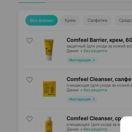
Все формы
Крем
Салфетка
Средс
Comfeel Barrier, крем
,
60
защитный [для ухода за кожей во
Дания
•
без рецепта
Инструкция
Comfeel Cleanser, салфе
очищающая [для ухода за кожей в
Дания
•
без рецепта
Инструкция
Comfeel Cleanser, средс
очищающее [для ухода за кожей 
Дания
•
без рецепта