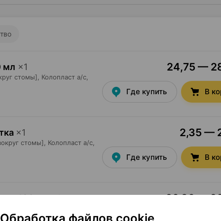
тво
24,75 — 28
 мл
×
1
круг стомы],
Колопласт а/с
,
Где купить
В к
2,35 — 2
тка
×
1
округ стомы],
Колопласт а/с
,
Где купить
В к
26,36 — 26
тво
,
180 мл
×
1
вокруг стомы],
Колопласт а/с
,
Обработка файлов cookie