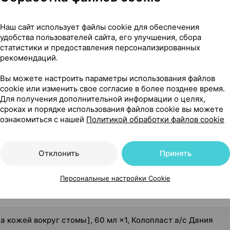
Где купить
В к
Наш сайт использует файлы cookie для обеспечения
удобства пользователей сайта, его улучшения, сбора
статистики и предоставления персонализированных
рекомендаций.
Вы можете настроить параметры использования файлов
кожей вокруг стомы], 60 мл ×1, Колопласт а/с Дания
cookie или изменить свое согласие в более позднее время.
Для получения дополнительной информации о целях,
округ стомы]
сроках и порядке использования файлов cookie вы можете
ознакомиться с нашей
Политикой обработки файлов cookie
Отклонить
Принять
Персональные настройки Cookie
за кожей вокруг стомы], 60 мл ×1, Колопласт а/с Дания