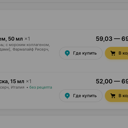
59,03 — 69
рем
,
50 мл
×
1
чь; с морским коллагеном,
дами],
Фармалайф Рисерч
,
Где купить
В к
52,00 — 69
аска
,
15 мл
×
1
серч
, Италия
•
без рецепта
Где купить
В к