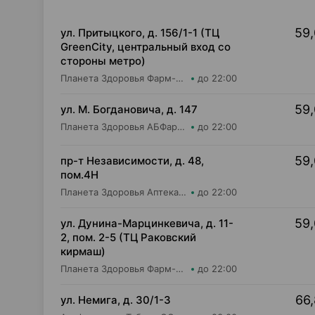
59,
ул. Притыцкого, д. 156/1-1 (ТЦ
GreenCity, центральный вход со
стороны метро)
Планета Здоровья Фарм-Продукт ОДО Аптека №23
до 22:00
59,
ул. М. Богдановича, д. 147
Планета Здоровья АБФармация ИООО Косметический магазин №4
до 22:00
59,
пр-т Независимости, д. 48,
пом.4Н
Планета Здоровья Аптека №28 ООО Аптека №1
до 22:00
59,
ул. Дунина-Марцинкевича, д. 11-
2, пом. 2-5 (ТЦ Раковский
кирмаш)
Планета Здоровья Фарм-Продукт ОДО Аптека №24
до 22:00
66,
ул. Немига, д. 30/1-3