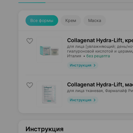
Все формы
Крем
Маска
Collagenat Hydra-Lift, к
для лица [увлажняющий; день/но
гиалуроновой кислотой и церами
Италия
•
без рецепта
Инструкция
Collagenat Hydra-Lift, м
для лица тканевая,
Фармалайф Ри
Инструкция
Инструкция