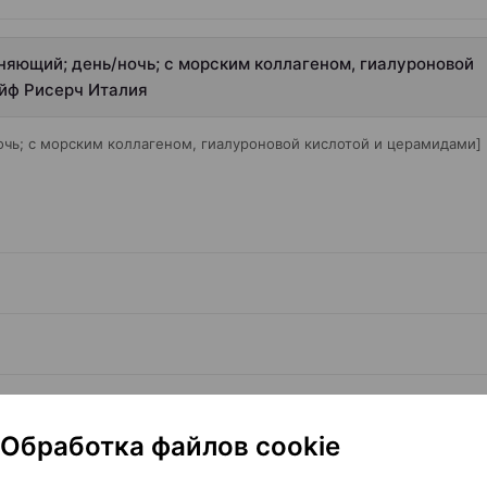
ажняющий; день/ночь; с морским коллагеном, гиалуроновой
айф Рисерч Италия
очь; с морским коллагеном, гиалуроновой кислотой и церамидами]
Обработка файлов cookie