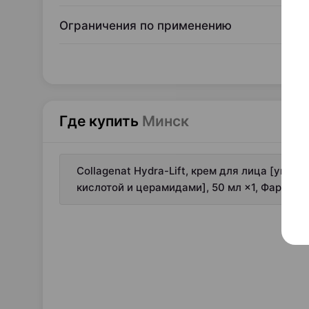
Ограничения по применению
Где купить
Минск
Collagenat Hydra-Lift, крем для лица [увл
кислотой и церамидами], 50 мл ×1, Фармал