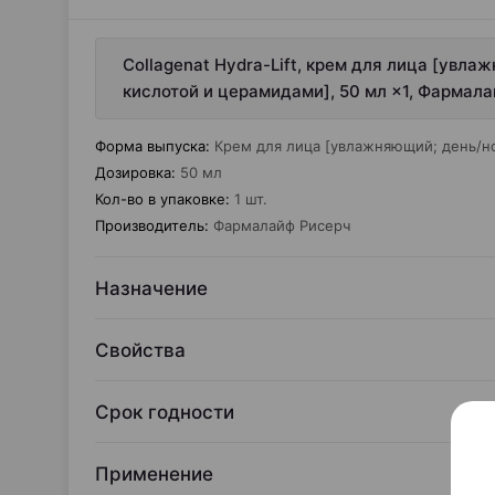
Collagenat Hydra-Lift, крем для лица [увл
кислотой и церамидами], 50 мл ×1, Фармал
Форма выпуска
:
Крем для лица [увлажняющий; день/н
Дозировка
:
50 мл
Кол-во в упаковке
:
1 шт.
Производитель
:
Фармалайф Рисерч
Назначение
Свойства
Срок годности
Применение