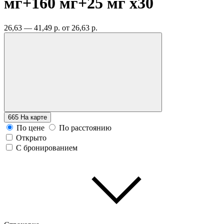
мг+160 мг+25 мг
x30
26,63 — 41,49 р.
от 26,63 р.
665
На карте
По цене
По расстоянию
Открыто
С бронированием