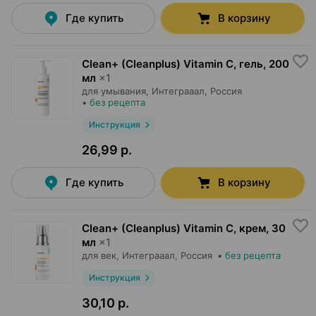
Где купить
В корзину
Clean+ (Cleanplus) Vitamin C, гель
,
200
мл
×
1
для умывания,
Интеграаал
, Россия
•
без рецепта
Инструкция
26,99 р.
Где купить
В корзину
Clean+ (Cleanplus) Vitamin C, крем
,
30
мл
×
1
для век,
Интеграаал
, Россия
•
без рецепта
Инструкция
30,10 р.