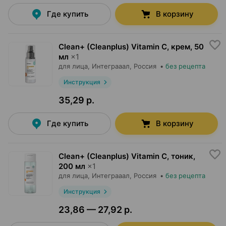
Где купить
В корзину
Clean+ (Cleanplus) Vitamin C, крем
,
50
мл
×
1
для лица,
Интеграаал
, Россия
•
без рецепта
Инструкция
35,29 р.
Где купить
В корзину
Clean+ (Cleanplus) Vitamin C, тоник
,
200 мл
×
1
для лица,
Интеграаал
, Россия
•
без рецепта
Инструкция
23,86 — 27,92 р.