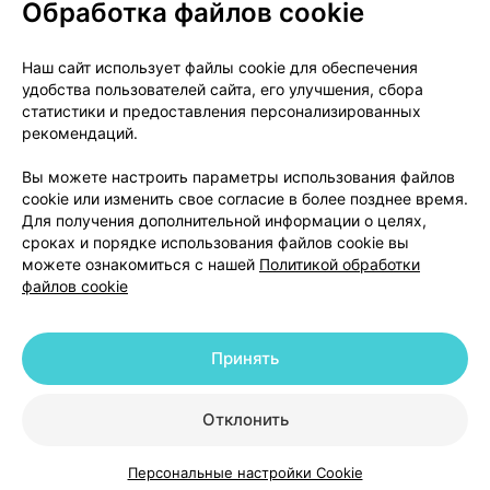
Обработка файлов cookie
О проекте
Новости проекта
Наш сайт использует файлы cookie для обеспечения
удобства пользователей сайта, его улучшения, сбора
Размещение рекламы
Медицинский маркетинг
статистики и предоставления персонализированных
Публичный договор
Доставка
рекомендаций.
Пользовательское соглашение
Вы можете настроить параметры использования файлов
Способы оплаты
Вакансии
Партнеры
cookie или изменить свое согласие в более позднее время.
Написать руководителю 103.by
Для получения дополнительной информации о целях,
сроках и порядке использования файлов cookie вы
Написать в поддержку
можете ознакомиться с нашей
Политикой обработки
Персональные настройки Cookie
файлов cookie
Обработка персональных данных
Принять
© 2026 ООО «Артокс Лаб», УНП 191700409 | 220012, Республика Беларусь,
г. Минск, улица Толбухина, 2, пом. 16 | help@103.by
|
Служба поддержки
+375 291212755
Отклонить
Персональные настройки Cookie
Каталог
Корзина
Избранное
Профиль