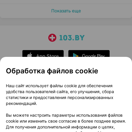
Показать еще
Обработка файлов cookie
О проекте
Новости проекта
Наш сайт использует файлы cookie для обеспечения
удобства пользователей сайта, его улучшения, сбора
Размещение рекламы
Медицинский маркетинг
статистики и предоставления персонализированных
Публичный договор
Доставка
рекомендаций.
Пользовательское соглашение
Вы можете настроить параметры использования файлов
Способы оплаты
Вакансии
Партнеры
cookie или изменить свое согласие в более позднее время.
Написать руководителю 103.by
Для получения дополнительной информации о целях,