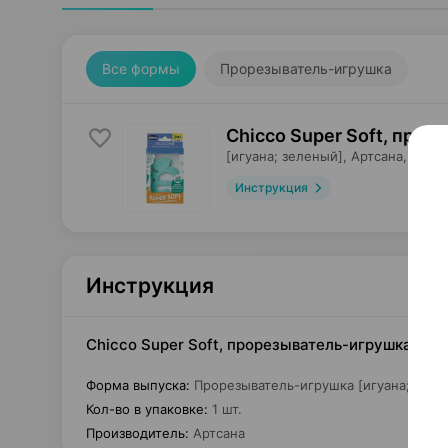
Все формы
Прорезыватель-игрушка
Chicco Super Soft, про
[игуана; зеленый],
Артсана
, Итал
Инструкция
Инструкция
Chicco Super Soft, прорезыватель-игрушка [игу
Форма выпуска
:
Прорезыватель-игрушка [игуана; зеле
Кол-во в упаковке
:
1 шт.
Производитель
:
Артсана