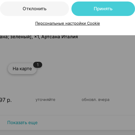
Отклонить
Принять
Персональные настройки Cookie
ана; зеленый], ×1, Артсана Италия
1
На карте
97 р.
уточняйте
обновл. вчера
Показать еще