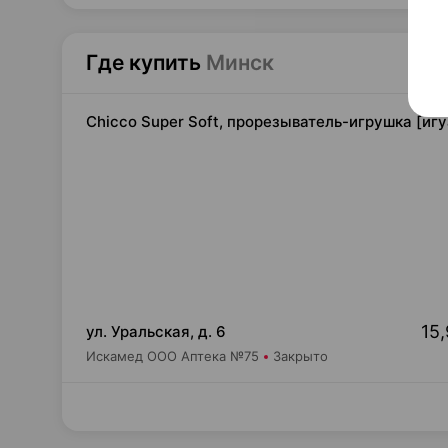
Где купить
Минск
Chicco Super Soft, прорезыватель-игрушка [игу
15,
ул. Уральская, д. 6
Искамед ООО Аптека №75
Закрыто