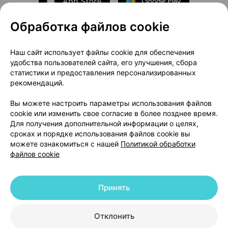
Обработка файлов cookie
О проекте
Новости проекта
Наш сайт использует файлы cookie для обеспечения
удобства пользователей сайта, его улучшения, сбора
Размещение рекламы
Медицинский маркетинг
статистики и предоставления персонализированных
Публичный договор
Доставка
рекомендаций.
Пользовательское соглашение
Вы можете настроить параметры использования файлов
Способы оплаты
Вакансии
Партнеры
cookie или изменить свое согласие в более позднее время.
Написать руководителю 103.by
Для получения дополнительной информации о целях,
сроках и порядке использования файлов cookie вы
Написать в поддержку
можете ознакомиться с нашей
Политикой обработки
Персональные настройки Cookie
файлов cookie
Обработка персональных данных
Принять
© 2026 ООО «Артокс Лаб», УНП 191700409 | 220012, Республика Беларусь,
г. Минск, улица Толбухина, 2, пом. 16 | help@103.by
|
Служба поддержки
+375 291212755
Отклонить