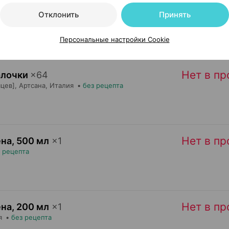
Нет в п
ыло
,
100 мл
×
1
Отклонить
Принять
месяцев],
Артсана
, Италия
•
без рецепта
Персональные настройки Cookie
Нет в п
алочки
×
64
цев],
Артсана
, Италия
•
без рецепта
Нет в п
ена
,
500 мл
×
1
 рецепта
Нет в п
ена
,
200 мл
×
1
я
•
без рецепта