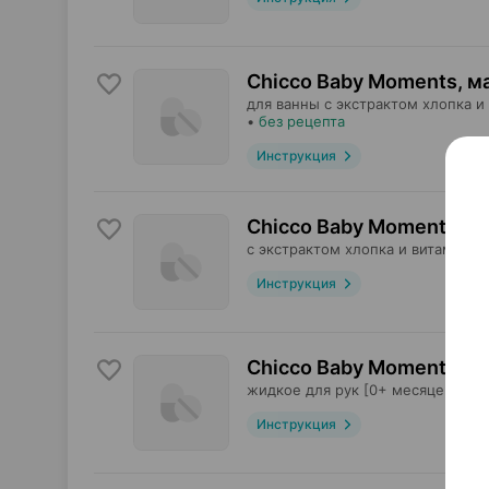
Chicco Baby Moments, м
для ванны с экстрактом хлопка и
•
без рецепта
Инструкция
Chicco Baby Moments, м
с экстрактом хлопка и витамином
Инструкция
Chicco Baby Moments, м
жидкое для рук [0+ месяцев],
Ар
Инструкция