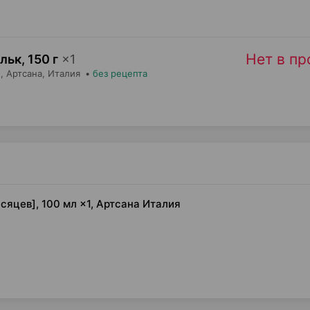
Нет в п
альк
,
150 г
×
1
,
Артсана
, Италия
•
без рецепта
сяцев], 100 мл ×1, Артсана Италия