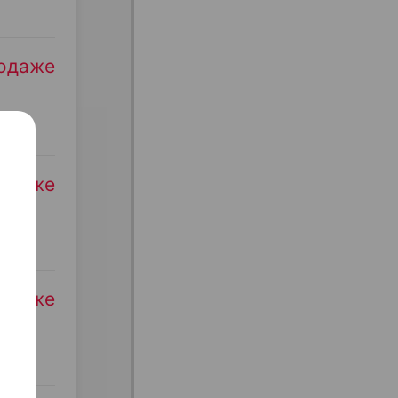
родаже
родаже
родаже