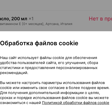
Нет в п
асло
,
200 мл
×
1
 витамином Е [0+ месяцев],
Артсана
, Италия
Обработка файлов cookie
Нет в п
асло
,
200 мл
×
1
 Е [0+ месяцев],
Артсана
, Италия
•
без рецепта
Наш сайт использует файлы cookie для обеспечения
удобства пользователей сайта, его улучшения, сбора
статистики и предоставления персонализированных
рекомендаций.
Вы можете настроить параметры использования файлов
Нет в п
ыло
,
250 мл
×
1
cookie или изменить свое согласие в более позднее время.
тсана
, Италия
•
без рецепта
Для получения дополнительной информации о целях,
сроках и порядке использования файлов cookie вы можете
ознакомиться с нашей
Политикой обработки файлов cookie