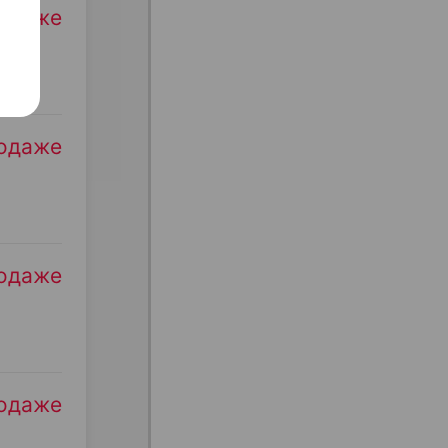
родаже
родаже
родаже
родаже