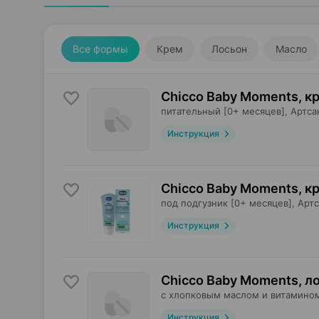
Все формы
Крем
Лосьон
Масло
Chicco Baby Moments, к
питательный [0+ месяцев],
Артса
Инструкция
Chicco Baby Moments, к
под подгузник [0+ месяцев],
Артс
Инструкция
Chicco Baby Moments, л
с хлопковым маслом и витамином
Инструкция