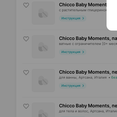
Chicco Baby Moments, м
с растительным глицерином [0+ 
Инструкция
Chicco Baby Moments, п
ватные c ограничителем [0+ меся
Инструкция
Chicco Baby Moments, п
для ванны,
Артсана
, Италия
•
без
Инструкция
Chicco Baby Moments, п
для тела и волос,
Артсана
, Итали