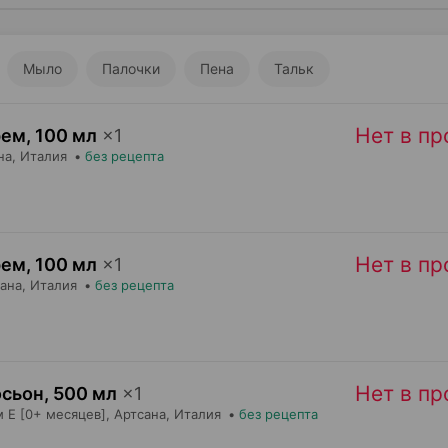
Мыло
Палочки
Пена
Тальк
Нет в п
рем
,
100 мл
×
1
на
, Италия
•
без рецепта
Нет в п
рем
,
100 мл
×
1
ана
, Италия
•
без рецепта
Нет в п
осьон
,
500 мл
×
1
 Е [0+ месяцев],
Артсана
, Италия
•
без рецепта