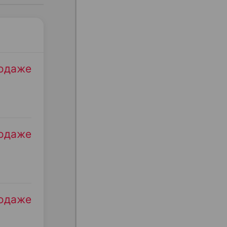
родаже
родаже
родаже