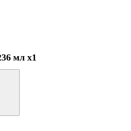
 236 мл
x1