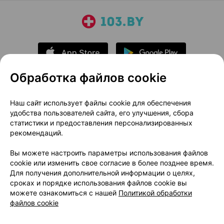
Обработка файлов cookie
О проекте
Новости проекта
Наш сайт использует файлы cookie для обеспечения
удобства пользователей сайта, его улучшения, сбора
Размещение рекламы
Медицинский маркетинг
статистики и предоставления персонализированных
Публичный договор
Доставка
рекомендаций.
Пользовательское соглашение
Вы можете настроить параметры использования файлов
Способы оплаты
Вакансии
Партнеры
cookie или изменить свое согласие в более позднее время.
Написать руководителю 103.by
Для получения дополнительной информации о целях,
сроках и порядке использования файлов cookie вы
Написать в поддержку
можете ознакомиться с нашей
Политикой обработки
Персональные настройки Cookie
файлов cookie
Обработка персональных данных