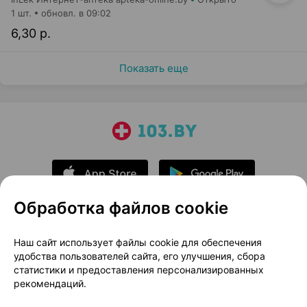
1 шт.
обновл. в 09:02
6,30 р.
Показать еще
Обработка файлов cookie
О проекте
Новости проекта
Наш сайт использует файлы cookie для обеспечения
удобства пользователей сайта, его улучшения, сбора
Размещение рекламы
Медицинский маркетинг
статистики и предоставления персонализированных
Публичный договор
Доставка
рекомендаций.
Пользовательское соглашение