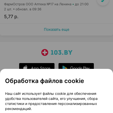
ФармОстров ООО Аптека №17 на Ленина
до 21:00
2 шт.
обновл. в 09:36
5,77 р.
Показать еще
Обработка файлов cookie
О проекте
Новости проекта
Наш сайт использует файлы cookie для обеспечения
удобства пользователей сайта, его улучшения, сбора
Размещение рекламы
Медицинский маркетинг
статистики и предоставления персонализированных
Публичный договор
Доставка
рекомендаций.