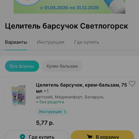
Целитель барсучок Светлогорск
Варианты
Инструкция
Где купить
Все формы
Крем-бальзам
Целитель барсучок, крем-бальзам
,
75
мл
×
1
детский,
Медикалфорт
, Беларусь
•
без рецепта
Инструкция
5,77 р.
Где купить
В корзину