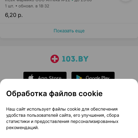
1 шт.
обновл. в 18:32
6,20 р.
Показать еще
Обработка файлов cookie
О проекте
Новости проекта
Наш сайт использует файлы cookie для обеспечения
удобства пользователей сайта, его улучшения, сбора
Размещение рекламы
Медицинский маркетинг
статистики и предоставления персонализированных
Публичный договор
Доставка
рекомендаций.
Пользовательское соглашение