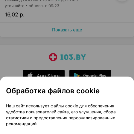
уточняйте
обновл. в 09:23
16,02 р.
Показать еще
Обработка файлов cookie
О проекте
Новости проекта
Наш сайт использует файлы cookie для обеспечения
удобства пользователей сайта, его улучшения, сбора
Размещение рекламы
Медицинский маркетинг
статистики и предоставления персонализированных
Публичный договор
Доставка
рекомендаций.
Пользовательское соглашение