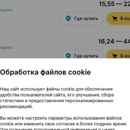
15,55 — 22
ецепта
Где купить
В к
16,24 — 44
ецепта
Где купить
В к
Обработка файлов cookie
44
ти, бальзам
,
10 г
×
3
, мятный леденец; SPF 15],
Наш сайт использует файлы cookie для обеспечения
Где купить
В к
удобства пользователей сайта, его улучшения, сбора
статистики и предоставления персонализированных
рекомендаций.
44
ти, бальзам
,
10 г
×
3
Вы можете настроить параметры использования файлов
 мятный леденец; SPF 15],
cookie или изменить свое согласие в более позднее время.
Для получения дополнительной информации о целях,