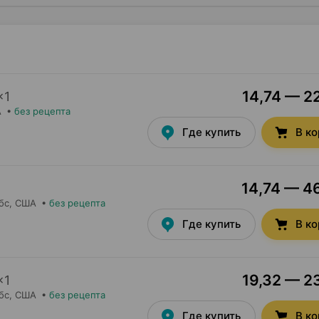
14,74 — 22
×
1
А
•
без рецепта
Где купить
В к
14,74 — 46
бс
, США
•
без рецепта
Где купить
В к
19,32 — 23
×
1
бс
, США
•
без рецепта
Где купить
В к