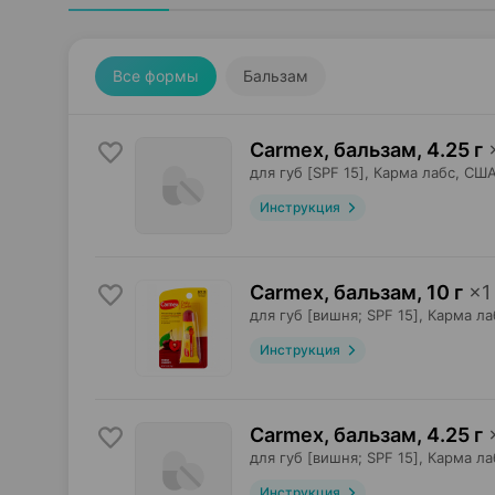
Все формы
Бальзам
Carmex, бальзам
,
4.25 г
для губ [SPF 15],
Карма лабс
, СШ
Инструкция
Carmex, бальзам
,
10 г
×
1
для губ [вишня; SPF 15],
Карма ла
Инструкция
Carmex, бальзам
,
4.25 г
для губ [вишня; SPF 15],
Карма ла
Инструкция